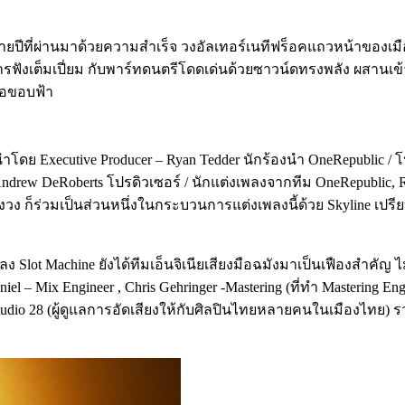
อปลายปีที่ผ่านมาด้วยความสำเร็จ วงอัลเทอร์เนทีฟร็อคแถวหน้าของเม
นการฟังเต็มเปี่ยม กับพาร์ทดนตรีโดดเด่นด้วยซาวน์ดทรงพลัง ผสานเข
ือขอบฟ้า
โดย Executive Producer – Ryan Tedder นักร้องนำ OneRepublic / โ
rew DeRoberts โปรดิวเซอร์ / นักแต่งเพลงจากทีม OneRepublic, Robe
ง ก็ร่วมเป็นส่วนหนึ่งในกระบวนการแต่งเพลงนี้ด้วย Skyline เปรี
Machine ยังได้ทีมเอ็นจิเนียเสียงมือฉมังมาเป็นเฟืองสำคัญ ไม่ว่าจะ
haniel – Mix Engineer , Chris Gehringer -Mastering (ที่ทำ Mastering
าก Studio 28 (ผู้ดูแลการอัดเสียงให้กับศิลปินไทยหลายคนในเมืองไทย