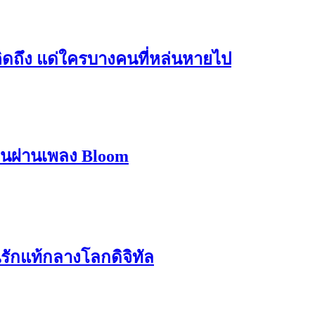
คิดถึง แด่ใครบางคนที่หล่นหายไป
บานผ่านเพลง Bloom
นรักแท้กลางโลกดิจิทัล