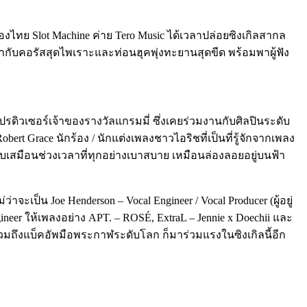
ืองไทย Slot Machine ค่าย Tero Music ได้เวลาปล่อยซิงเกิลสากล
้ากับคอรัสสุดไพเราะและท่อนฮุคพุ่งทะยานสุดขีด พร้อมพาผู้ฟัง
ปรดิวเซอร์เจ้าของรางวัลแกรมมี่ ซึ่งเคยร่วมงานกับศิลปินระดับ
rt Grace นักร้อง / นักแต่งเพลงชาวไอริชที่เป็นที่รู้จักจากเพลง
ยบเสมือนช่วงเวลาที่ทุกอย่างเบาสบาย เหมือนล่องลอยอยู่บนฟ้า
เป็น Joe Henderson – Vocal Engineer / Vocal Producer (ผู้อยู่
 Engineer ให้เพลงอย่าง APT. – ROSÉ, ExtraL – Jennie x Doechii และ
) รวมถึงแบ็คอัพมือพระกาฬระดับโลก ก็มาร่วมแรงในซิงเกิลนี้อีก