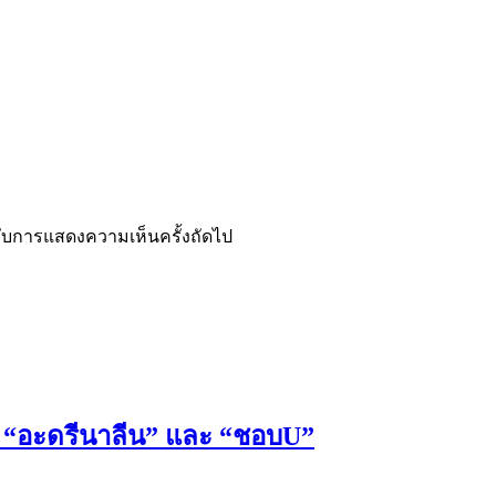
ำหรับการแสดงความเห็นครั้งถัดไป
 “อะดรีนาลีน” และ “ชอบU”