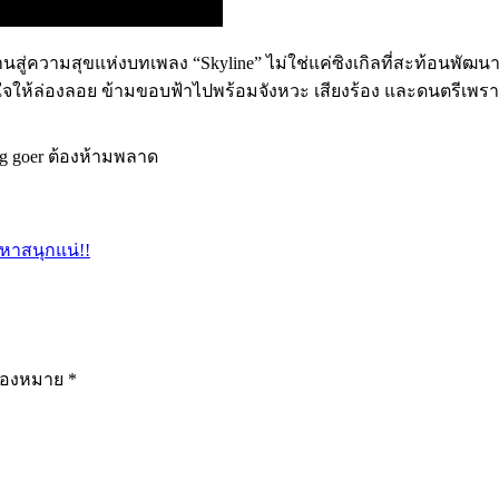
สู่ความสุขแห่งบทเพลง “Skyline” ไม่ใช่แค่ซิงเกิลที่สะท้อนพัฒน
ให้ล่องลอย ข้ามขอบฟ้าไปพร้อมจังหวะ เสียงร้อง และดนตรีเพราะ
ig goer ต้องห้ามพลาด
าสนุกแน่!!
รื่องหมาย
*