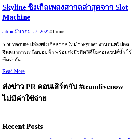
Skyline ซิงเกิลเพลงสากลล่าสุดจาก Slot
Machine
admin
มีนาคม 27, 2025
0
1 mins
Slot Machine ปล่อยซิงเกิลสากลใหม่ “Skyline” งานดนตรีปลด
จินตนาการเหนือขอบฟ้า พร้อมส่งมิวสิควิดีโอคอนเซปต์ล้ำ ไร้
ขีดจำกัด
Read More
ส่งข่าว PR คอนเสิร์ตกับ #teamlivenow
ไม่มีค่าใช้จ่าย
Recent Posts