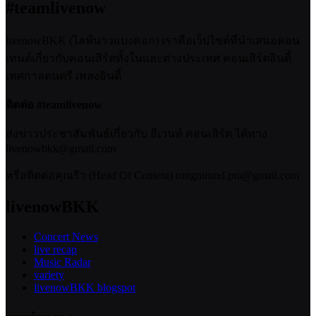
#teamlivenow
livenowBKK (ไลฟ์นาวแบงคอก) เราคือเว็บไซต์ที่นำเสนอคอน
เทนต์เกี่ยวกับคอนเสิร์ตทั้งในและต่างประเทศ คอนเสิร์ตอินดี้
เทศกาลดนตรี เพลงอินดี้
ติดต่อ #teamlivenow
ส่งข่าวประชาสัมพันธ์เกี่ยวกับ อีเวนท์ คอนเสิร์ต ได้ทาง
livenowbkk@gmail.com
หรือติดต่อคุณริว (Head Of Content) rungnirund.pra@gmail.com
livenowBKK
Concert News
live recap
Music Radar
variety
livenowBKK blogspot