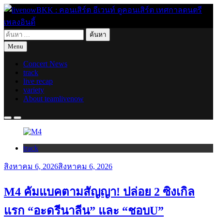
Skip
to
content
ค้นหา
live for today
สำหรับ:
livenowBKK : คอนเสิร์ต อีเวนท์
Menu
Concert News
ดูคอนเสิร์ต เทศกาลดนตรี เพลง
track
live recap
variety
อินดี้
About teamlivenow
track
สิงหาคม 6, 2026
สิงหาคม 6, 2026
M4 คัมแบคตามสัญญา! ปล่อย 2 ซิงเกิล
แรก “อะดรีนาลีน” และ “ชอบU”