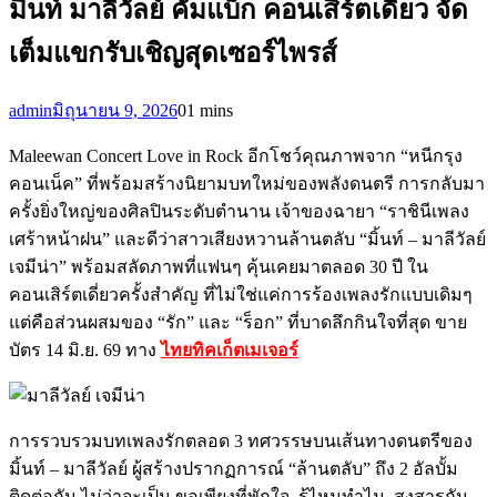
มิ้นท์ มาลีวัลย์ คัมแบ็ก คอนเสิร์ตเดี่ยว จัด
เต็มแขกรับเชิญสุดเซอร์ไพรส์
admin
มิถุนายน 9, 2026
0
1 mins
Maleewan Concert Love in Rock อีกโชว์คุณภาพจาก “หนีกรุง
คอนเน็ค” ที่พร้อมสร้างนิยามบทใหม่ของพลังดนตรี การกลับมา
ครั้งยิ่งใหญ่ของศิลปินระดับตำนาน เจ้าของฉายา “ราชินีเพลง
เศร้าหน้าฝน” และดีว่าสาวเสียงหวานล้านตลับ “มิ้นท์ – มาลีวัลย์
เจมีน่า” พร้อมสลัดภาพที่แฟนๆ คุ้นเคยมาตลอด 30 ปี ใน
คอนเสิร์ตเดี่ยวครั้งสำคัญ ที่ไม่ใช่แค่การร้องเพลงรักแบบเดิมๆ
แต่คือส่วนผสมของ “รัก” และ “ร็อก” ที่บาดลึกกินใจที่สุด ขาย
บัตร 14 มิ.ย. 69 ทาง
ไทยทิคเก็ตเมเจอร์
การรวบรวมบทเพลงรักตลอด 3 ทศวรรษบนเส้นทางดนตรีของ
มิ้นท์ – มาลีวัลย์ ผู้สร้างปรากฏการณ์ “ล้านตลับ” ถึง 2 อัลบั้ม
ติดต่อกัน ไม่ว่าจะเป็น ขอเพียงที่พักใจ, รู้ไหมทำไม, สงสารกัน