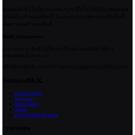
livenowBKK (ไลฟ์นาวแบงคอก) เราคือเว็บไซต์ที่นำเสนอคอน
เทนต์เกี่ยวกับคอนเสิร์ตทั้งในและต่างประเทศ คอนเสิร์ตอินดี้
เทศกาลดนตรี เพลงอินดี้
ติดต่อ #teamlivenow
ส่งข่าวประชาสัมพันธ์เกี่ยวกับ อีเวนท์ คอนเสิร์ต ได้ทาง
livenowbkk@gmail.com
หรือติดต่อคุณริว (Head Of Content) rungnirund.pra@gmail.com
livenowBKK
Concert News
live recap
Music Radar
variety
livenowBKK blogspot
ryuisnow