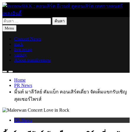
Skip
to
content
ค้นหา
live for today
livenowBKK : คอนเสิร์ต อีเวนท์ ดูคอนเสิร์ต เทศกาลดนตรี เพลง
สำหรับ:
Menu
อินดี้
Concert News
track
live recap
variety
About teamlivenow
Home
PR News
มิ้นท์ มาลีวัลย์ คัมแบ็ก คอนเสิร์ตเดี่ยว จัดเต็มแขกรับเชิญ
สุดเซอร์ไพรส์
PR News