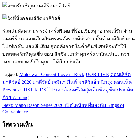
ร่วมสัมผัสความทรงจำครั้งพิเศษ ที่ร้อยเรียงทุกอารมณ์รัก ผ่าน
ดนตรีร็อค และเสียงอันทรงพลังของดีว่าสาว มิ้นท์ มาลีวัลย์ ผ่าน
โปรดักชัน แสง สี เสียง สุดอลังการ ในค่ำคืนพิเศษที่จะทำให้
บทเพลงรักที่คุณชื่นชอบ ลึกซึ้ง…กว่าทุกครั้ง หนักแน่น…กว่า
เคย และบาดหัวใจคุณ…ได้ลึกกว่าเดิม
Tagged:
Maleewan Concert Love in Rock
UOB LIVE
คอนเสิร์ต
มาลีวัลย์ 2026
มาลีวัลย์ เจมีน่า
มิ้นท์ มาลีวัลย์
หนีกรุง คอนเน็ค
Previous:
JUST KIDS โปรเจกต์ดนตรีสดสุดเอ็กซ์คลูซีฟ ประเดิม
แนะแนว
ด้วย Zambug
เรื่อง
Next:
Maho Rasop Series 2026 เปิดไลน์อัพที่สองกับ Kings of
Convenience
ใส่ความเห็น