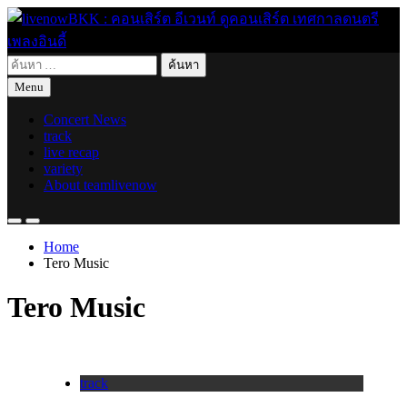
Skip
to
content
ค้นหา
live for today
livenowBKK : คอนเสิร์ต อีเวนท์ ดูคอนเสิร์ต เทศกาลดนตรี เพลง
สำหรับ:
Menu
อินดี้
Concert News
track
live recap
variety
About teamlivenow
Home
Tero Music
Tero Music
track