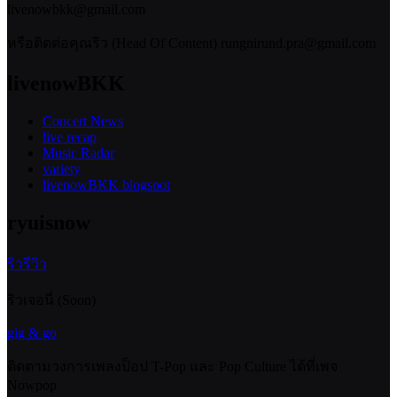
livenowbkk@gmail.com
หรือติดต่อคุณริว (Head Of Content) rungnirund.pra@gmail.com
livenowBKK
Concert News
live recap
Music Radar
variety
livenowBKK blogspot
ryuisnow
ริวรีวิว
ริวเจอนี่ (Soon)
gig & go
ติดตามวงการเพลงป็อป T-Pop และ Pop Culture ได้ที่เพจ
Nowpop