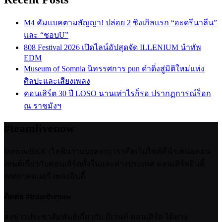
M4 คัมแบคตามสัญญา! ปล่อย 2 ซิงเกิลแรก “อะดรีนาลีน”
และ “ชอบU”
808 Festival 2026 เปิดไลน์อัปสุดจัด ILLENIUM นำทัพ
EDM
Museum of Somnia นิทรรศการ pun ดำดิ่งสู่มิติใหม่แห่ง
ศิลปะและเสียงเพลง
คอนเสิร์ต 30 ปี LOSO นานเท่าไรก็รอ ปรากฏการณ์ร็อก
ณ ราชมังฯ
#teamlivenow
livenowBKK (ไลฟ์นาวแบงคอก) เราคือเว็บไซต์ที่นำเสนอคอน
เทนต์เกี่ยวกับคอนเสิร์ตทั้งในและต่างประเทศ คอนเสิร์ตอินดี้
เทศกาลดนตรี เพลงอินดี้
ติดต่อ #teamlivenow
ส่งข่าวประชาสัมพันธ์เกี่ยวกับ อีเวนท์ คอนเสิร์ต ได้ทาง