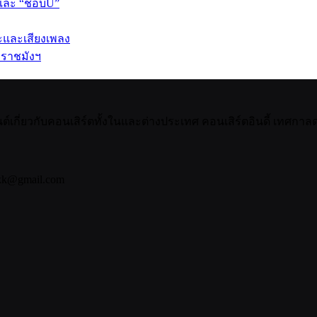
 และ “ชอบU”
ปะและเสียงเพลง
 ราชมังฯ
กี่ยวกับคอนเสิร์ตทั้งในและต่างประเทศ คอนเสิร์ตอินดี้ เทศกาลดน
bkk@gmail.com