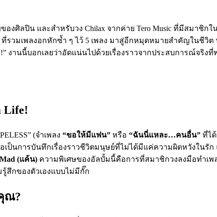
งศิลปิน และสำหรับวง Chilax จากค่าย Tero Music ที่มีสมาชิกในวงอ
ี่รวมเพลงอกหักซ้ำ ๆ ไว้ 5 เพลง มาสู่อีกหมุดหมายสำคัญในชีวิต น
นี่ย!” งานนี้บอกเลยว่าอัดแน่นไปด้วยเรื่องราวจากประสบการณ์จริ
 Life!
HOPELESS” (จำเพลง
“ขอให้มีแฟน”
หรือ
“ฉันนี่แหละ…คนอื่น”
ที่ได
ถือเป็นการบันทึกเรื่องราวชีวิตมนุษย์ที่ไม่ได้มีแค่ความผิดหวังในรั
Mad (แค้น)
ความพิเศษของอัลบั้มนี้คือการที่สมาชิกวงลงมือทำเพลง
ู้สึกของตัวเองแบบไม่มีกั๊ก
คุณ?