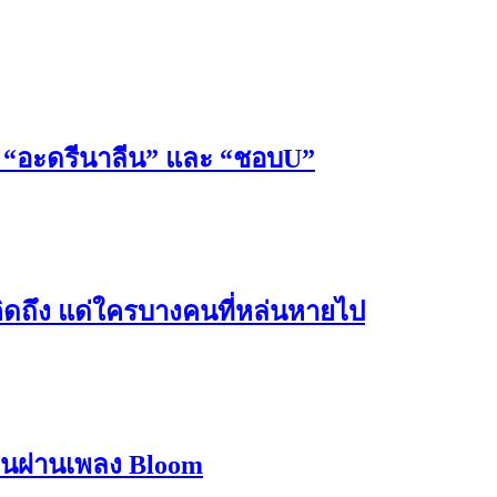
 “อะดรีนาลีน” และ “ชอบU”
คิดถึง แด่ใครบางคนที่หล่นหายไป
บานผ่านเพลง Bloom