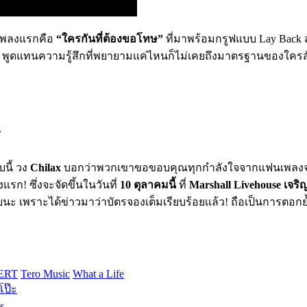
้! เพลงแรกคือ
“ใครกันที่ต้องขอโทษ”
ที่มาพร้อมกรูฟแบบ Lay Back 
วง พูดแทนความรู้สึกที่พยายามแค่ไหนก็ไม่เคยถึงมาตรฐานของใครสักท
ษ
นี้ วง
Chilax
บอกว่าพวกเขาขอขอบคุณทุกกำลังใจจากแฟนเพลงจริง 
งแรก! ซึ่งจะจัดขึ้นในวันที่
10 ตุลาคมนี้
ที่
Marshall Livehouse เจริญ
ยงเลยนะ เพราะได้ข่าวมาว่าบัตรจองเต็มเรียบร้อยแล้ว! ถือเป็นการต
ERT
Tero Music
What a Life
โป๊ะ
s