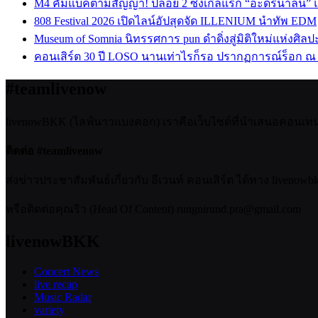
M4 คัมแบคตามสัญญา! ปล่อย 2 ซิงเกิลแรก “อะดรีนาลีน”
808 Festival 2026 เปิดไลน์อัปสุดจัด ILLENIUM นำทัพ EDM
Museum of Somnia นิทรรศการ pun ดำดิ่งสู่มิติใหม่แห่งศิล
คอนเสิร์ต 30 ปี LOSO นานเท่าไรก็รอ ปรากฏการณ์ร็อก ณ
#teamlivenow
livenowBKK (ไลฟ์นาวแบงคอก) เราคือเว็บไซต์ที่นำเสนอคอนเทนต์เ
ติดต่อ #teamlivenow
ส่งข่าวประชาสัมพันธ์เกี่ยวกับ อีเวนท์ คอนเสิร์ต ได้ทาง livenow
หรือติดต่อคุณริว (Head Of Content) rungnirund.pra@gmail.com
livenowBKK
Concert News
live recap
Music Radar
variety