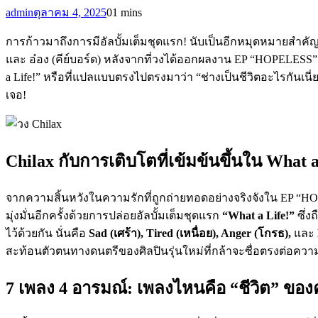
admin
ตุลาคม 4, 2025
0
1 mins
การก้าวมาถึงการมีอัลบั้มเต็มชุดแรก! นับเป็นอีกหมุดหมายสำคัญขอ
และ อ๋อง (คีย์บอร์ด) หลังจากที่วงได้ออกผลงาน EP “HOPELESS” ท
a Life!” หรือที่แปลแบบตรงไปตรงมาว่า “ช่างเป็นชีวิตอะไรกันเ
เจอ!
Chilax กับการเติบโตที่เข้มข้นขึ้นใน What a
จากความสิ้นหวังในความรักที่ถูกถ่ายทอดอย่างจริงจังใน EP “
มุ่งมั่นอีกครั้งด้วยการปล่อยอัลบั้มเต็มชุดแรก
“What a Life!”
ซึ่ง
ไว้ด้วยกัน นั่นคือ
Sad (เศร้า), Tired (เหนื่อย), Anger (โกรธ),
และ
สะท้อนตัวตนทางดนตรีของศิลปินรุ่นใหม่ที่กล้าจะซื่อตรงต่อความร
7 เพลง 4 อารมณ์: เพลงไหนคือ “ชีวิต” ของ