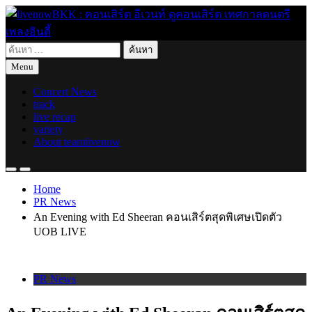
Skip
to
content
ค้นหา
live for today
livenowBKK : คอนเสิร์ต อีเวนท์ ดูคอนเสิร์ต เทศกาลดนตรี เพลง
สำหรับ:
Menu
อินดี้
Concert News
track
live recap
variety
About teamlivenow
Home
PR News
An Evening with Ed Sheeran คอนเสิร์ตสุดพิเศษเปิดตัว
UOB LIVE
PR News