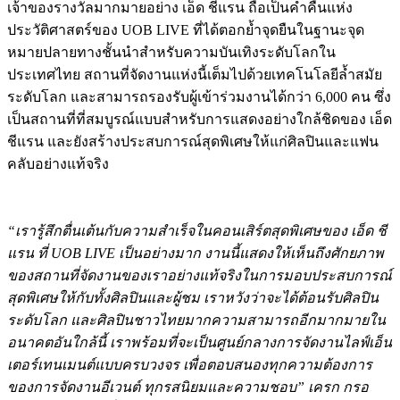
เจ้าของรางวัลมากมายอย่าง เอ็ด ชีแรน ถือเป็นค่ำคืนแห่ง
ประวัติศาสตร์ของ UOB LIVE ที่ได้ตอกย้ำจุดยืนในฐานะจุด
หมายปลายทางชั้นนำสำหรับความบันเทิงระดับโลกใน
ประเทศไทย สถานที่จัดงานแห่งนี้เต็มไปด้วยเทคโนโลยีล้ำสมัย
ระดับโลก และสามารถรองรับผู้เข้าร่วมงานได้กว่า 6,000 คน ซึ่ง
เป็นสถานที่ที่สมบูรณ์แบบสำหรับการแสดงอย่างใกล้ชิดของ เอ็ด
ชีแรน และยังสร้างประสบการณ์สุดพิเศษให้แก่ศิลปินและแฟน
คลับอย่างแท้จริง
“เรารู้สึกตื่นเต้นกับความสำเร็จในคอนเสิร์ตสุดพิเศษของ เอ็ด ชี
แรน ที่ UOB LIVE เป็นอย่างมาก งานนี้แสดงให้เห็นถึงศักยภาพ
ของสถานที่จัดงานของเราอย่างแท้จริงในการมอบประสบการณ์
สุดพิเศษให้กับทั้งศิลปินและผู้ชม เราหวังว่าจะได้ต้อนรับศิลปิน
ระดับโลก และศิลปินชาวไทยมากความสามารถอีกมากมายใน
อนาคตอันใกล้นี้ เราพร้อมที่จะเป็นศูนย์กลางการจัดงานไลฟ์เอ็น
เตอร์เทนเมนต์แบบครบวงจร เพื่อตอบสนองทุกความต้องการ
ของการจัดงานอีเวนต์ ทุกรสนิยมและความชอบ” เครก กรอ