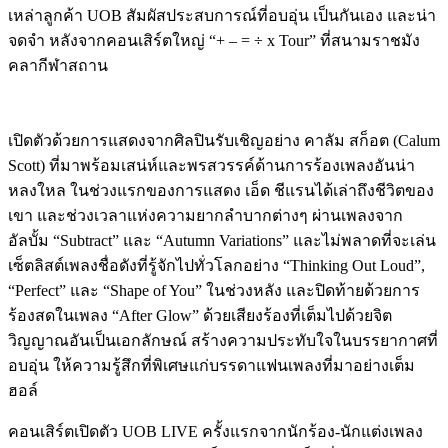
เหล่าลูกค้า UOB สัมผัสประสบการณ์ที่อบอุ่น เป็นกันเอง และน่า
จดจำ หลังจากคอนเสิร์ตใหญ่ “+ – = ÷ x Tour” ที่สนามราชมัง
คลากีฬาสถาน
เปิดตัวด้วยการแสดงจากศิลปินรับเชิญอย่าง คาลัม สก็อต (Calum
Scott) ที่มาพร้อมเสน่ห์และพรสวรรค์ด้านการร้องเพลงอันน่า
หลงใหล ในช่วงแรกของการแสดง เอ็ด ชีแรนได้เล่าถึงชีวิตของ
เขา และช่วงเวลาแห่งความยากลำบากต่างๆ ผ่านเพลงจาก
อัลบั้ม “Subtract” และ “Autumn Variations” และไม่พลาดที่จะเล่น
เซ็ตลิสต์เพลงชื่อดังที่รู้จักไปทั่วโลกอย่าง “Thinking Out Loud”,
“Perfect” และ “Shape of You” ในช่วงหลัง และปิดท้ายด้วยการ
ร้องสดในเพลง “After Glow” ด้วยเสียงร้องที่เต็มไปด้วยจิต
วิญญาณอันเป็นเอกลักษณ์ สร้างความประทับใจในบรรยากาศที่
อบอุ่น ให้ความรู้สึกที่พิเศษแก่บรรดาแฟนเพลงที่มาอย่างเต็ม
ฮอล์
คอนเสิร์ตเปิดตัว UOB LIVE ครั้งแรกจากนักร้อง-นักแต่งเพลง