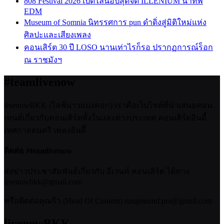
808 Festival 2026 เปิดไลน์อัปสุดจัด ILLENIUM นำทัพ
EDM
Museum of Somnia นิทรรศการ pun ดำดิ่งสู่มิติใหม่แห่ง
ศิลปะและเสียงเพลง
คอนเสิร์ต 30 ปี LOSO นานเท่าไรก็รอ ปรากฏการณ์ร็อก
ณ ราชมังฯ
#teamlivenow
livenowBKK (ไลฟ์นาวแบงคอก) เราคือเว็บไซต์ที่นำเสนอคอน
เทนต์เกี่ยวกับคอนเสิร์ตทั้งในและต่างประเทศ คอนเสิร์ตอินดี้
เทศกาลดนตรี เพลงอินดี้
ติดต่อ #teamlivenow
ส่งข่าวประชาสัมพันธ์เกี่ยวกับ อีเวนท์ คอนเสิร์ต ได้ทาง
livenowbkk@gmail.com
หรือติดต่อคุณริว (Head Of Content) rungnirund.pra@gmail.com
livenowBKK