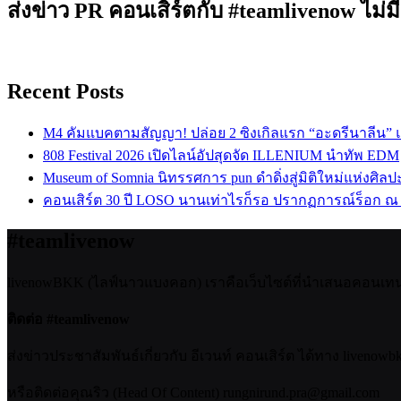
ส่งข่าว PR คอนเสิร์ตกับ #teamlivenow ไม่มี
Recent Posts
M4 คัมแบคตามสัญญา! ปล่อย 2 ซิงเกิลแรก “อะดรีนาลีน”
808 Festival 2026 เปิดไลน์อัปสุดจัด ILLENIUM นำทัพ EDM
Museum of Somnia นิทรรศการ pun ดำดิ่งสู่มิติใหม่แห่งศิล
คอนเสิร์ต 30 ปี LOSO นานเท่าไรก็รอ ปรากฏการณ์ร็อก ณ
#teamlivenow
livenowBKK (ไลฟ์นาวแบงคอก) เราคือเว็บไซต์ที่นำเสนอคอนเทนต์เ
ติดต่อ #teamlivenow
ส่งข่าวประชาสัมพันธ์เกี่ยวกับ อีเวนท์ คอนเสิร์ต ได้ทาง livenow
หรือติดต่อคุณริว (Head Of Content) rungnirund.pra@gmail.com