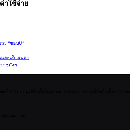
ค่าใช้จ่าย
 และ “ชอบU”
ปะและเสียงเพลง
 ราชมังฯ
กี่ยวกับคอนเสิร์ตทั้งในและต่างประเทศ คอนเสิร์ตอินดี้ เทศกาลดน
bkk@gmail.com