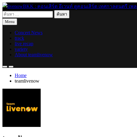
Skip
to
ค้นหา
content
live for today
livenowBKK : คอนเสิร์ต อีเวนท์ ดูคอนเสิร์ต เทศกาลดนตรี เพลงอิ
สำหรับ:
Menu
Concert News
track
live recap
variety
About teamlivenow
Home
teamlivenow