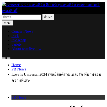
Skip
to
content
ค้นหา
live for today
livenowBKK : คอนเสิร์ต อีเวนท์ ดูคอนเสิร์ต เทศกาลดนตรี เพลง
สำหรับ:
Menu
อินดี้
Concert News
track
live recap
variety
About teamlivenow
Home
PR News
Love Is Universal 2024 เพลย์ลิสต์รวมเพลงรัก ที่มาพร้อม
ความพิเศษ
PR News