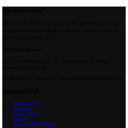
#teamlivenow
livenowBKK (ไลฟ์นาวแบงคอก) เราคือเว็บไซต์ที่นำเสนอคอน
เทนต์เกี่ยวกับคอนเสิร์ตทั้งในและต่างประเทศ คอนเสิร์ตอินดี้
เทศกาลดนตรี เพลงอินดี้
ติดต่อ #teamlivenow
ส่งข่าวประชาสัมพันธ์เกี่ยวกับ อีเวนท์ คอนเสิร์ต ได้ทาง
livenowbkk@gmail.com
หรือติดต่อคุณริว (Head Of Content) rungnirund.pra@gmail.com
livenowBKK
Concert News
live recap
Music Radar
variety
livenowBKK blogspot