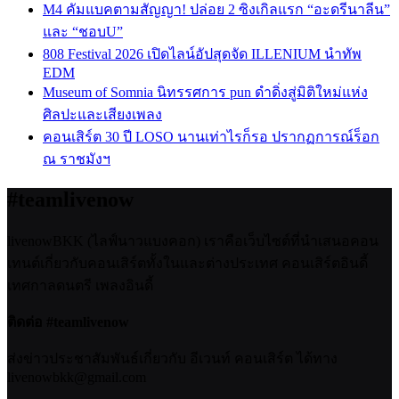
M4 คัมแบคตามสัญญา! ปล่อย 2 ซิงเกิลแรก “อะดรีนาลีน”
และ “ชอบU”
808 Festival 2026 เปิดไลน์อัปสุดจัด ILLENIUM นำทัพ
EDM
Museum of Somnia นิทรรศการ pun ดำดิ่งสู่มิติใหม่แห่ง
ศิลปะและเสียงเพลง
คอนเสิร์ต 30 ปี LOSO นานเท่าไรก็รอ ปรากฏการณ์ร็อก
ณ ราชมังฯ
#teamlivenow
livenowBKK (ไลฟ์นาวแบงคอก) เราคือเว็บไซต์ที่นำเสนอคอน
เทนต์เกี่ยวกับคอนเสิร์ตทั้งในและต่างประเทศ คอนเสิร์ตอินดี้
เทศกาลดนตรี เพลงอินดี้
ติดต่อ #teamlivenow
ส่งข่าวประชาสัมพันธ์เกี่ยวกับ อีเวนท์ คอนเสิร์ต ได้ทาง
livenowbkk@gmail.com