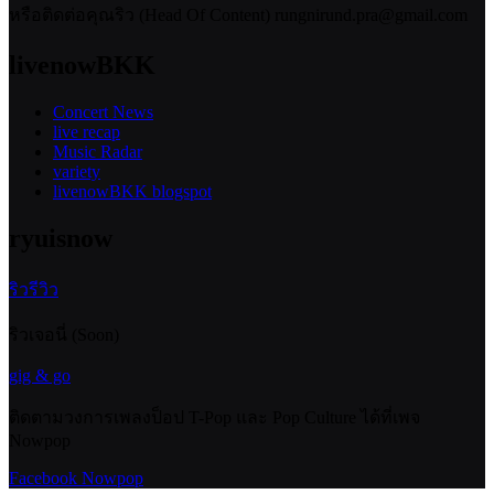
หรือติดต่อคุณริว (Head Of Content) rungnirund.pra@gmail.com
livenowBKK
Concert News
live recap
Music Radar
variety
livenowBKK blogspot
ryuisnow
ริวรีวิว
ริวเจอนี่ (Soon)
gig & go
ติดตามวงการเพลงป็อป T-Pop และ Pop Culture ได้ที่เพจ
Nowpop
Facebook Nowpop