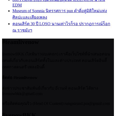
EDM
Museum of Somnia นิทรรศการ pun ดำดิ่งสู่มิติใหม่แห่ง
ศิลปะและเสียงเพลง
คอนเสิร์ต 30 ปี LOSO นานเท่าไรก็รอ ปรากฏการณ์ร็อก
ณ ราชมังฯ
#teamlivenow
livenowBKK (ไลฟ์นาวแบงคอก) เราคือเว็บไซต์ที่นำเสนอคอน
เทนต์เกี่ยวกับคอนเสิร์ตทั้งในและต่างประเทศ คอนเสิร์ตอินดี้
เทศกาลดนตรี เพลงอินดี้
ติดต่อ #teamlivenow
ส่งข่าวประชาสัมพันธ์เกี่ยวกับ อีเวนท์ คอนเสิร์ต ได้ทาง
livenowbkk@gmail.com
หรือติดต่อคุณริว (Head Of Content) rungnirund.pra@gmail.com
livenowBKK