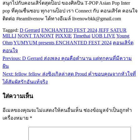
สนุกไปกับคอนเสิร์ตสุดป็อป ของศิลปิน T-POP Asian Pop Inter
pop ที่คุณชื่นชอบ ทุกงานป็อป เรา Connect กับ คอนเสิร์ต คอนใจ
ติดต่อ #teamlivenow ได้ทางอีเมล์ livenowbkk@gmail.com
Tagged:
D Gerrard
ENCHANTED FEST 2024
JEFF SATUR
MILLI
NONT TANONT
PIXXIE
Timethai
UOB LIVE
Young
Ohm
YUMYUM presents ENCHANTED FEST 2024
คอนเสิร์ต
คอนใจ
Previous:
D Gerrard ส่งเพลง คุณคือตำนาน แด่ทุกคนที่มีความ
แนะแนว
ฝัน
เรื่อง
Next:
fellow fellow ส่งซิงเกิลล่าสุด Proud คำขอบคุณจากหัวใจที่
ได้สัมผัสรักอันแท้จริง
ใส่ความเห็น
อีเมลของคุณจะไม่แสดงให้คนอื่นเห็น
ช่องข้อมูลจำเป็นถูกทำ
เครื่องหมาย
*