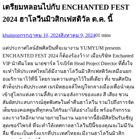
เตรียมหลอนไปกับ ENCHANTED FEST
2024 ฮาโลวีนมิวสิกเฟสติวัล ต.ค. นี้
khunpop
กรกฎาคม 10, 2024
สิงหาคม 9, 2024
0
1 mins
แค่ประกาศไลน์อัพศิลปินที่จะมางาน YUMYUM presents
ENCHANTED FEST 2024 ก็ต้องร้องว้าว! เมื่อบริษัท Enchanted
VIP นำทีมโดย นายชาร์ล โรเบิร์ต Head Project Director ที่ตั้งใจ
จะทำให้ประเทศไทยได้มีงานฮาโลวีนมิวสิกเฟสติวัลเหมือนยก
อเมริกามาไว้ที่นี่ โดยรวมความสนุกไว้ในที่เดียว ทั้ง ขนศิลปิน
ตัวท็อประดับประเทศ เนรมิตฮอลล์ใหญ่ใจกลางเมืองเพื่อนำคุณ
เข้าสู่โลกแห่งความลี้ลับ ความอลังการของแสง สี เสียง ชวน
สัมผัสประสบการณ์สุดพิเศษในค่ำคืนฮาโลวีน รวมไปถึงการจัด
เต็มของคอสตูมที่ทุกคนใส่กันมาได้อย่างไม่ยั้ง พร้อมกิจกรรม
และรางวัลอีกมากมายภายในงาน นอกจากนี้ยังมีศิลปินรับเชิญ
สุดเซอร์ไพรส์ ที่จะทำให้เทศกาลฮาโลวีนปีนี้ของคุณจะไม่มีวัน
ลืม ซึ่งจะเป็นครั้งแรกที่ประเทศไทยจะมีงานฮาโลวีนมิวสิก