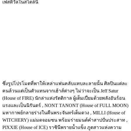
เฟสติวัลในสไตล์นี้
ซึ่งรูปโปรโมตที่พาให้เหล่าแฟนคลับแทบละลายนั้น ศิลปินแต่ละ
คนล้วนแต่เป็นตัวแทนจากเฮ้าส์ต่างๆ ไม่ว่าจะเป็น Jeff Satur
(House of FIRE) นักล่าเเห่งรัตติกาล ผู้เต็มเปี่ยมด้วยพลังอันร้อน
แรงและเป็นนิรันดร์ , NONT TANONT (House of FULL MOON)
มหากาพย์กลายร่างในคืนพระจันทร์เต็มดวง , MILLI (House of
WITCHERY) เเม่มดจอมซน พร้อมร่ายมนต์คําสาปปั่นประสาท ,
PIXXIE (House of ICE) ราชินีพรายนํ้าแข็ง ภูตสาวแห่งความ