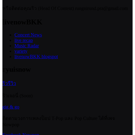
หรือติดต่อคุณริว (Head Of Content) rungnirund.pra@gmail.com
livenowBKK
Concert News
live recap
Music Radar
variety
livenowBKK blogspot
ryuisnow
ริวรีวิว
ริวเจอนี่ (Soon)
gig & go
ติดตามวงการเพลงป็อป T-Pop และ Pop Culture ได้ที่เพจ
Nowpop
Facebook Nowpop