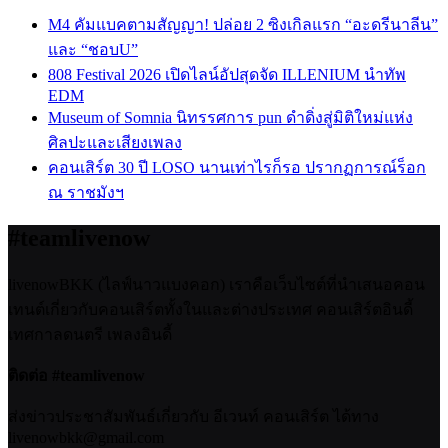
M4 คัมแบคตามสัญญา! ปล่อย 2 ซิงเกิลแรก “อะดรีนาลีน”
และ “ชอบU”
808 Festival 2026 เปิดไลน์อัปสุดจัด ILLENIUM นำทัพ
EDM
Museum of Somnia นิทรรศการ pun ดำดิ่งสู่มิติใหม่แห่ง
ศิลปะและเสียงเพลง
คอนเสิร์ต 30 ปี LOSO นานเท่าไรก็รอ ปรากฏการณ์ร็อก
ณ ราชมังฯ
#teamlivenow
livenowBKK (ไลฟ์นาวแบงคอก) เราคือเว็บไซต์ที่นำเสนอคอน
เทนต์เกี่ยวกับคอนเสิร์ตทั้งในและต่างประเทศ คอนเสิร์ตอินดี้
เทศกาลดนตรี เพลงอินดี้
ติดต่อ #teamlivenow
ส่งข่าวประชาสัมพันธ์เกี่ยวกับ อีเวนท์ คอนเสิร์ต ได้ทาง
livenowbkk@gmail.com