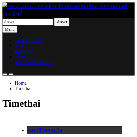
Skip
to
content
ค้นหา
live for today
livenowBKK : คอนเสิร์ต อีเวนท์ ดูคอนเสิร์ต เทศกาลดนตรี เพลง
สำหรับ:
Menu
อินดี้
Concert News
track
live recap
variety
About teamlivenow
Home
Timethai
Timethai
คอนเสิร์ตคอนใจ