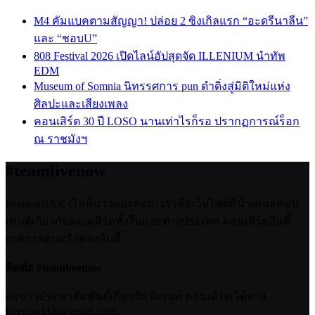
M4 คัมแบคตามสัญญา! ปล่อย 2 ซิงเกิลแรก “อะดรีนาลีน”
และ “ชอบU”
808 Festival 2026 เปิดไลน์อัปสุดจัด ILLENIUM นำทัพ
EDM
Museum of Somnia นิทรรศการ pun ดำดิ่งสู่มิติใหม่แห่ง
ศิลปะและเสียงเพลง
คอนเสิร์ต 30 ปี LOSO นานเท่าไรก็รอ ปรากฏการณ์ร็อก
ณ ราชมังฯ
#teamlivenow
livenowBKK (ไลฟ์นาวแบงคอก) เราคือเว็บไซต์ที่นำเสนอคอน
เทนต์เกี่ยวกับคอนเสิร์ตทั้งในและต่างประเทศ คอนเสิร์ตอินดี้
เทศกาลดนตรี เพลงอินดี้
ติดต่อ #teamlivenow
ส่งข่าวประชาสัมพันธ์เกี่ยวกับ อีเวนท์ คอนเสิร์ต ได้ทาง
livenowbkk@gmail.com