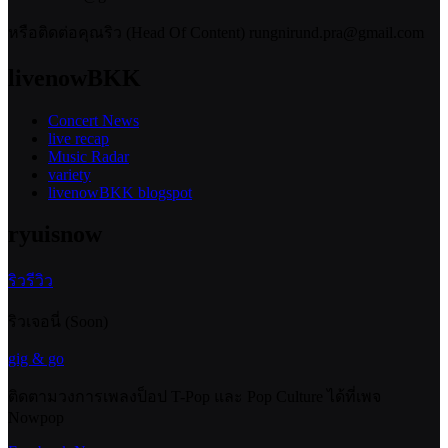
หรือติดต่อคุณริว (Head Of Content) rungnirund.pra@gmail.com
livenowBKK
Concert News
live recap
Music Radar
variety
livenowBKK blogspot
ryuisnow
ริวรีวิว
ริวเจอนี่ (Soon)
gig & go
ติดตามวงการเพลงป็อป T-Pop และ Pop Culture ได้ที่เพจ
Nowpop