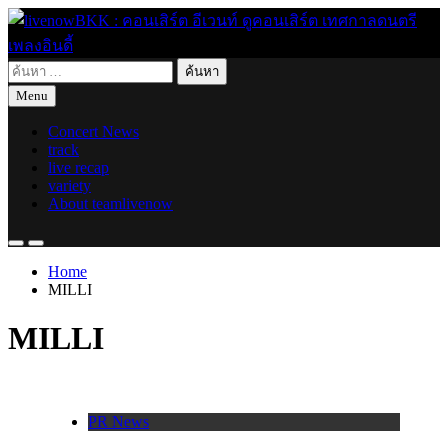
Skip
to
content
ค้นหา
live for today
livenowBKK : คอนเสิร์ต อีเวนท์ ดูคอนเสิร์ต เทศกาลดนตรี เพลง
สำหรับ:
Menu
อินดี้
Concert News
track
live recap
variety
About teamlivenow
Home
MILLI
MILLI
PR News