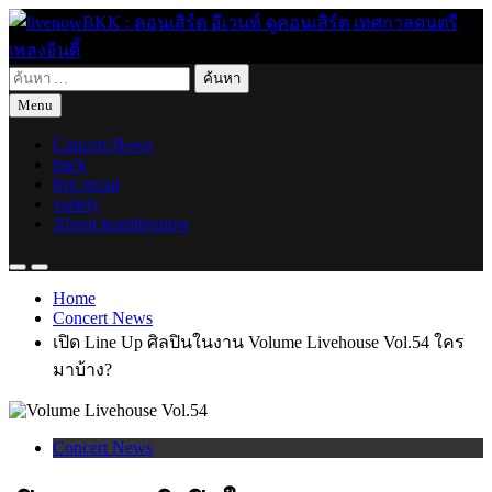
Skip
to
content
ค้นหา
live for today
livenowBKK : คอนเสิร์ต อีเวนท์ ดูคอนเสิร์ต เทศกาลดนตรี เพลง
สำหรับ:
Menu
อินดี้
Concert News
track
live recap
variety
About teamlivenow
Home
Concert News
เปิด Line Up ศิลปินในงาน Volume Livehouse Vol.54 ใคร
มาบ้าง?
Concert News