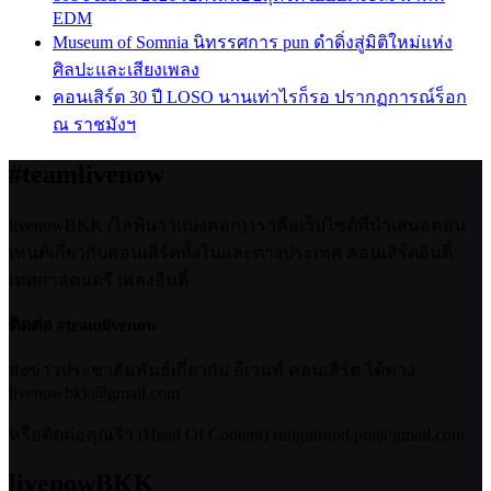
EDM
Museum of Somnia นิทรรศการ pun ดำดิ่งสู่มิติใหม่แห่ง
ศิลปะและเสียงเพลง
คอนเสิร์ต 30 ปี LOSO นานเท่าไรก็รอ ปรากฏการณ์ร็อก
ณ ราชมังฯ
#teamlivenow
livenowBKK (ไลฟ์นาวแบงคอก) เราคือเว็บไซต์ที่นำเสนอคอน
เทนต์เกี่ยวกับคอนเสิร์ตทั้งในและต่างประเทศ คอนเสิร์ตอินดี้
เทศกาลดนตรี เพลงอินดี้
ติดต่อ #teamlivenow
ส่งข่าวประชาสัมพันธ์เกี่ยวกับ อีเวนท์ คอนเสิร์ต ได้ทาง
livenowbkk@gmail.com
หรือติดต่อคุณริว (Head Of Content) rungnirund.pra@gmail.com
livenowBKK