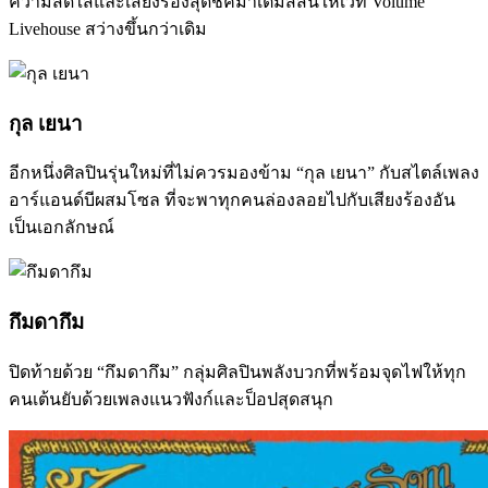
ความสดใสและเสียงร้องสุดชิคมาเติมสีสันให้เวที Volume
Livehouse สว่างขึ้นกว่าเดิม
กุล เยนา
อีกหนึ่งศิลปินรุ่นใหม่ที่ไม่ควรมองข้าม “กุล เยนา” กับสไตล์เพลง
อาร์แอนด์บีผสมโซล ที่จะพาทุกคนล่องลอยไปกับเสียงร้องอัน
เป็นเอกลักษณ์
กึมดากึม
ปิดท้ายด้วย “กึมดากึม” กลุ่มศิลปินพลังบวกที่พร้อมจุดไฟให้ทุก
คนเต้นยับด้วยเพลงแนวฟังก์และป็อปสุดสนุก