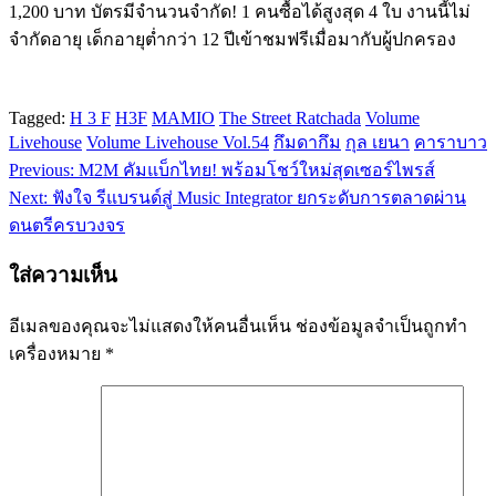
1,200 บาท บัตรมีจำนวนจำกัด! 1 คนซื้อได้สูงสุด 4 ใบ งานนี้ไม่
จำกัดอายุ เด็กอายุต่ำกว่า 12 ปีเข้าชมฟรีเมื่อมากับผู้ปกครอง
Tagged:
H 3 F
H3F
MAMIO
The Street Ratchada
Volume
Livehouse
Volume Livehouse Vol.54
กึมดากึม
กุล เยนา
คาราบาว
Previous:
M2M คัมแบ็กไทย! พร้อมโชว์ใหม่สุดเซอร์ไพรส์
แนะแนว
Next:
ฟังใจ รีแบรนด์สู่ Music Integrator ยกระดับการตลาดผ่าน
เรื่อง
ดนตรีครบวงจร
ใส่ความเห็น
อีเมลของคุณจะไม่แสดงให้คนอื่นเห็น
ช่องข้อมูลจำเป็นถูกทำ
เครื่องหมาย
*