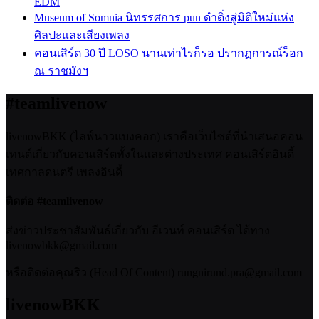
EDM
Museum of Somnia นิทรรศการ pun ดำดิ่งสู่มิติใหม่แห่ง
ศิลปะและเสียงเพลง
คอนเสิร์ต 30 ปี LOSO นานเท่าไรก็รอ ปรากฏการณ์ร็อก
ณ ราชมังฯ
#teamlivenow
livenowBKK (ไลฟ์นาวแบงคอก) เราคือเว็บไซต์ที่นำเสนอคอน
เทนต์เกี่ยวกับคอนเสิร์ตทั้งในและต่างประเทศ คอนเสิร์ตอินดี้
เทศกาลดนตรี เพลงอินดี้
ติดต่อ #teamlivenow
ส่งข่าวประชาสัมพันธ์เกี่ยวกับ อีเวนท์ คอนเสิร์ต ได้ทาง
livenowbkk@gmail.com
หรือติดต่อคุณริว (Head Of Content) rungnirund.pra@gmail.com
livenowBKK