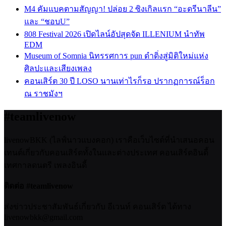
M4 คัมแบคตามสัญญา! ปล่อย 2 ซิงเกิลแรก “อะดรีนาลีน”
และ “ชอบU”
808 Festival 2026 เปิดไลน์อัปสุดจัด ILLENIUM นำทัพ
EDM
Museum of Somnia นิทรรศการ pun ดำดิ่งสู่มิติใหม่แห่ง
ศิลปะและเสียงเพลง
คอนเสิร์ต 30 ปี LOSO นานเท่าไรก็รอ ปรากฏการณ์ร็อก
ณ ราชมังฯ
#teamlivenow
livenowBKK (ไลฟ์นาวแบงคอก) เราคือเว็บไซต์ที่นำเสนอคอน
เทนต์เกี่ยวกับคอนเสิร์ตทั้งในและต่างประเทศ คอนเสิร์ตอินดี้
เทศกาลดนตรี เพลงอินดี้
ติดต่อ #teamlivenow
ส่งข่าวประชาสัมพันธ์เกี่ยวกับ อีเวนท์ คอนเสิร์ต ได้ทาง
livenowbkk@gmail.com