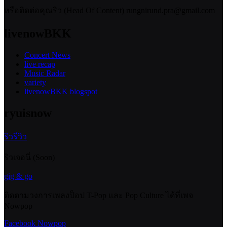
หรือติดต่อคุณริว (Head Of Content) rungnirund.pra@gmail.com
livenowBKK
Concert News
live recap
Music Radar
variety
livenowBKK blogspot
ryuisnow
ริวรีวิว
ริวเจอนี่ (Soon)
gig & go
ติดตามวงการเพลงป็อป T-Pop และ Pop Culture ได้ที่เพจ
Nowpop
Facebook Nowpop