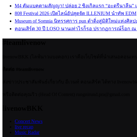
M4 คัมแบคตามสัญญา! ปล่อย 2 ซิงเกิลแรก “อะดรีนาลีน”
808 Festival 2026 เปิดไลน์อัปสุดจัด ILLENIUM นำทัพ EDM
Museum of Somnia นิทรรศการ pun ดำดิ่งสู่มิติใหม่แห่งศิล
คอนเสิร์ต 30 ปี LOSO นานเท่าไรก็รอ ปรากฏการณ์ร็อก ณ
#teamlivenow
livenowBKK (ไลฟ์นาวแบงคอก) เราคือเว็บไซต์ที่นำเสนอคอนเทนต์เ
ติดต่อ #teamlivenow
ส่งข่าวประชาสัมพันธ์เกี่ยวกับ อีเวนท์ คอนเสิร์ต ได้ทาง livenow
หรือติดต่อคุณริว (Head Of Content) rungnirund.pra@gmail.com
livenowBKK
Concert News
live recap
Music Radar