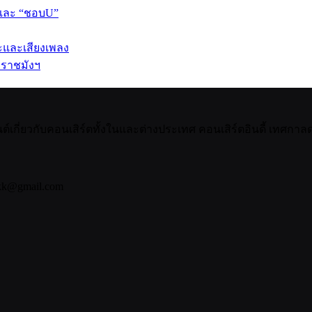
 และ “ชอบU”
ปะและเสียงเพลง
 ราชมังฯ
กี่ยวกับคอนเสิร์ตทั้งในและต่างประเทศ คอนเสิร์ตอินดี้ เทศกาลดน
bkk@gmail.com