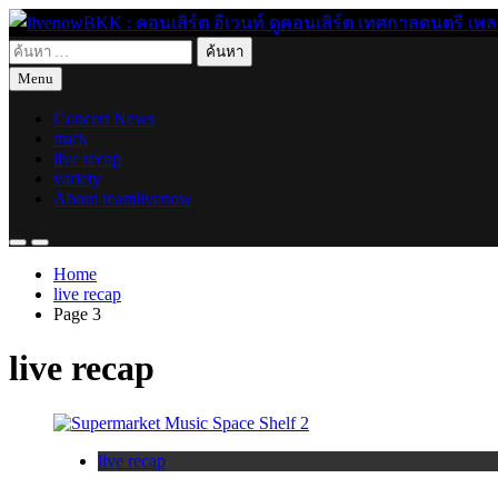
Skip
to
ค้นหา
content
live for today
livenowBKK : คอนเสิร์ต อีเวนท์ ดูคอนเสิร์ต เทศกาลดนตรี เพลงอิ
สำหรับ:
Menu
Concert News
track
live recap
variety
About teamlivenow
Home
live recap
Page 3
live recap
live recap