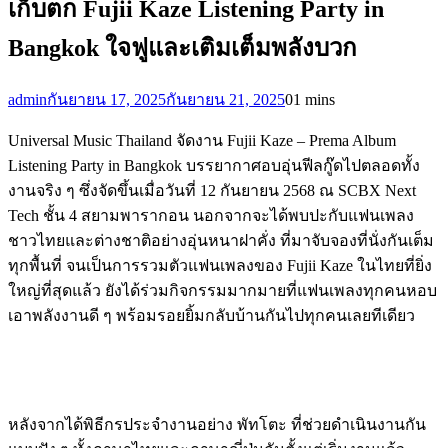
เก็บตก Fujii Kaze Listening Party in
Bangkok ใจฟูและเติมเต็มพลังบวก
admin
กันยายน 17, 2025
กันยายน 21, 2025
0
1 mins
Universal Music Thailand
จัดงาน
Fujii
Kaze
–
Prema
Album
Listening Party in Bangkok
บรรยากาศอบอุ่นฟีลกู๊ดไปตลอดทั้ง
งานจริง
ๆ
ซึ่งจัดขึ้น
เมื่อวันที่
12 กันยายน 2568 ณ SCBX Next
Tech
ชั้น
4
สยามพารากอน
นอกจากจะได้พบปะกับแฟนเพลง
ชาวไทยและต่างชาติอย่างอุ่นหนาฝาคั่ง
ที่มาจับจองที่นั่งกันเต็ม
ทุกพื้นที่
จนเป็นการรวมตัวแฟนเพลงของ
Fujii
Kaze
ในไทยที่ยิ่ง
ใหญ่ที่สุดแล้ว
ยังได้ร่วมกิจกรรมมากมายที่แฟนเพลงทุกคนหอบ
เอาพลังงานดี
ๆ
พร้อมรอยยิ้มกลับบ้านกันไปทุกคนเลยทีเดียว
หลังจากได้พิธีกรประจำงานอย่าง
พัทโตะ
ที่ช่วยดำเนินงานกัน