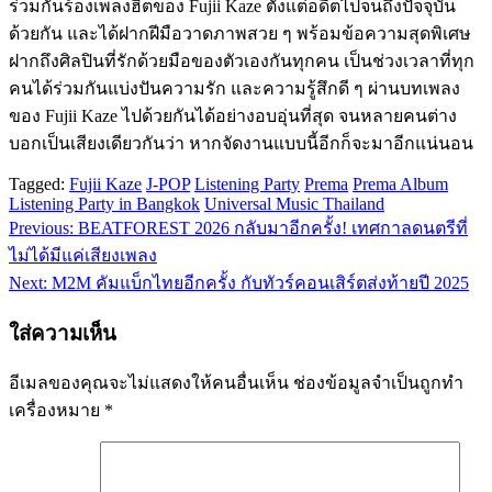
ร่วมกันร้องเพลงฮิตของ
Fujii
Kaze
ตั้งแต่อดีตไปจนถึงปัจจุบัน
ด้วยกัน
และได้ฝากฝีมือวาดภาพสวย
ๆ
พร้อมข้อความสุดพิเศษ
ฝากถึงศิลปินที่รักด้วยมือของตัวเองกันทุกคน
เป็นช่วงเวลาที่ทุก
คนได้ร่วมกันแบ่งปันความรัก
และความรู้สึกดี
ๆ
ผ่านบทเพลง
ของ
Fujii
Kaze
ไปด้วยกันได้อย่างอบอุ่นที่สุด
จนหลายคนต่าง
บอกเป็นเสียงเดียวกันว่า
หากจัดงานแบบนี้อีกก็จะมาอีกแน่นอน
Tagged:
Fujii Kaze
J-POP
Listening Party
Prema
Prema Album
Listening Party in Bangkok
Universal Music Thailand
Previous:
BEATFOREST 2026 กลับมาอีกครั้ง! เทศกาลดนตรีที่
แนะแนว
ไม่ได้มีแค่เสียงเพลง
เรื่อง
Next:
M2M คัมแบ็กไทยอีกครั้ง กับทัวร์คอนเสิร์ตส่งท้ายปี 2025
ใส่ความเห็น
อีเมลของคุณจะไม่แสดงให้คนอื่นเห็น
ช่องข้อมูลจำเป็นถูกทำ
เครื่องหมาย
*