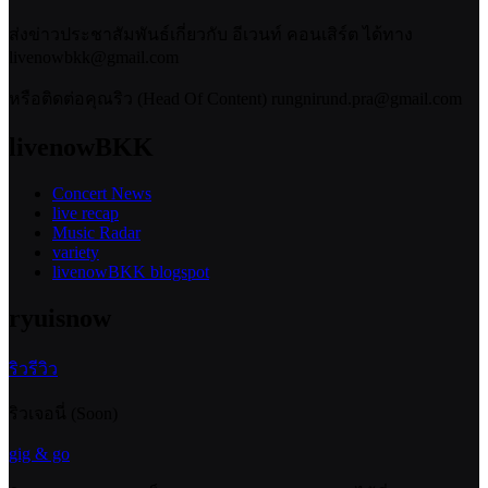
ส่งข่าวประชาสัมพันธ์เกี่ยวกับ อีเวนท์ คอนเสิร์ต ได้ทาง
livenowbkk@gmail.com
หรือติดต่อคุณริว (Head Of Content) rungnirund.pra@gmail.com
livenowBKK
Concert News
live recap
Music Radar
variety
livenowBKK blogspot
ryuisnow
ริวรีวิว
ริวเจอนี่ (Soon)
gig & go