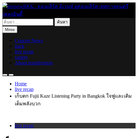
Skip
to
content
ค้นหา
live for today
livenowBKK : คอนเสิร์ต อีเวนท์ ดูคอนเสิร์ต เทศกาลดนตรี เพลง
สำหรับ:
Menu
อินดี้
Concert News
track
live recap
variety
About teamlivenow
Home
live recap
เก็บตก Fujii Kaze Listening Party in Bangkok ใจฟูและเติม
เต็มพลังบวก
live recap