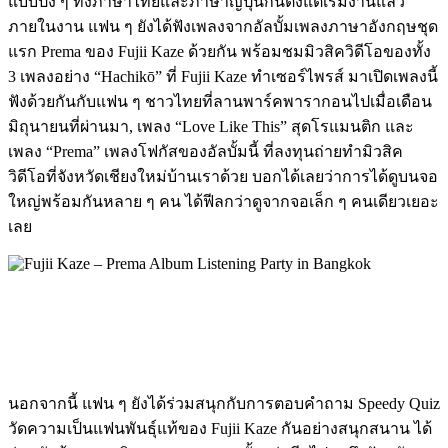
แบบปัง
ๆ
ทั้งภาษาไทยและภาษาญี่ปุ่นกันตั้งแต่เริ่มงานแล้ว
ภายในงาน
แฟน
ๆ
ยังได้ฟังเพลงจากอัลบั้มเพลงภาษาอังกฤษชุด
แรก
Prema
ของ
Fujii
Kaze
ด้วยกัน
พร้อมชมมิวสิควิดีโอของทั้ง
3
เพลงอย่าง
“Hachikō”
ที่
Fujii
Kaze
ทำเซอร์ไพรส์
มาเปิดเพลงนี้
ฟังด้วยกันกับแฟน
ๆ
ชาวไทยที่ลานพาร์คพารากอนไปเมื่อเดือน
มิถุนายนที่ผ่านมา
,
เพลง
“Love Like This”
สุดโรแมนติก
และ
เพลง
“
Prema
”
เพลงโฟกัสของอัลบั้มนี้
ที่ลงทุนถ่ายทำมิวสิค
วิดีโอที่จังหวัดเชียงใหม่บ้านเราด้วย
บอกได้เลยว่าการได้ดูบนจอ
ใหญ่พร้อมกันหลาย
ๆ
คน
ได้ฟีลกว่าดูจากจอเล็ก
ๆ
คนเดียวเยอะ
เลย
นอกจากนี้
แฟน
ๆ
ยังได้ร่วมสนุกกับการตอบคำถาม
Speedy Quiz
วัดความเป็นแฟนพันธุ์แท้ของ
Fujii
Kaze
กันอย่างสนุกสนาน
ได้