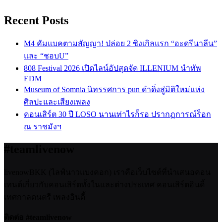
Recent Posts
M4 คัมแบคตามสัญญา! ปล่อย 2 ซิงเกิลแรก “อะดรีนาลีน”
และ “ชอบU”
808 Festival 2026 เปิดไลน์อัปสุดจัด ILLENIUM นำทัพ
EDM
Museum of Somnia นิทรรศการ pun ดำดิ่งสู่มิติใหม่แห่ง
ศิลปะและเสียงเพลง
คอนเสิร์ต 30 ปี LOSO นานเท่าไรก็รอ ปรากฏการณ์ร็อก
ณ ราชมังฯ
#teamlivenow
livenowBKK (ไลฟ์นาวแบงคอก) เราคือเว็บไซต์ที่นำเสนอคอน
เทนต์เกี่ยวกับคอนเสิร์ตทั้งในและต่างประเทศ คอนเสิร์ตอินดี้
เทศกาลดนตรี เพลงอินดี้
ติดต่อ #teamlivenow