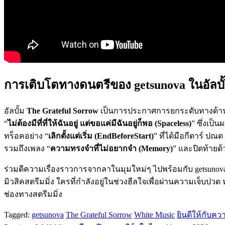
การเติบโตทางดนตรีของ getsunova ในอัลบั
อัลบั้ม
The Grateful Sorrow
เป็นการประกาศการยกระดับทางด้า
“
ไม่ต้องมีที่ที่ให้ฉันอยู่ แต่ขอแค่มีฉันอยู่ก็พอ (Spaceless)
” ซึ่งเป็
ทร็อคอย่าง “
เลิกตั้งแต่เริ่ม (EndBeforeStart)
” ที่ได้มือกีตาร์ ปณ
รวมถึงเพลง “
ความทรงจำที่ไม่อยากจำ (Memory)
” และปิดท้ายด
ร่วมตีความเรื่องราวการจากลาในมุมใหม่ๆ ไปพร้อมกับ getsunova ผ่
มิวสิคสตรีมมิ่ง ใครที่กำลังอยู่ในช่วงฮีลใจเพื่อผ่านความเจ็บป
ช่องทางสตรีมมิ่ง
Tagged:
getsunova
The Grateful Sorrow
White Music
ยินดีให้กับคว