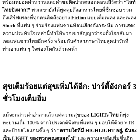
พร้อมหยอดคำหวานและคำชมติดปากตลอดคอนเสิร์ตว่า
“ไลท์
ไทยปังมาก!”
พวกเขายังได้พูดคุยถึงอาหารไทยที่ชื่นชอบ รวม
ถึงเสิร์ฟเพลงที่ทุกคนคิดถึงอย่าง
Fiction
แบบเต็มเพลง และเพลง
Shock
ที่แฟน ๆ ร่วมร้องแฟนชานท์จนเสียงดังกระหึ่ม การแสดง
ความประทับใจเหล่านี้ทำให้พวกเขาสัญญาว่าจะตั้งใจกลับมา
เจอแฟนชาวไทยอีกครั้ง พร้อมกับคำลาภาษาไทยสุดน่ารักที่
ทำเอาแฟน ๆ ใจพองโตกันถ้วนหน้า
สุขเต็มร้อยแต่สุขเพิ่มได้อีก: ปาร์ตี้อังกอร์ 3
ชั่วโมงเต็มอิ่ม
แม้จะกล่าวคำอำลาแล้ว แต่ความสุขของ
LIGHTs ไทย
ก็พุ่ง
ทะยานเต็ม 100% จากโปรเจกต์พิเศษที่แฟน ๆ มอบให้ด้วย VTR
และป้ายสโลแกนซึ้ง ๆ ว่า
“ตราบใดที่มี HIGHLIGHT อยู่, ฉันจะ
เป็น LIGHT ของพวกคุณตลอดไป”
และความสุขยังเพิ่มขึ้นอีก