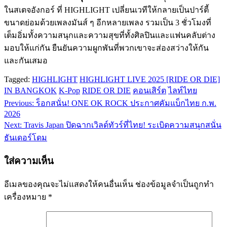
ในสเตจอังกอร์ ที่ HIGHLIGHT เปลี่ยนเวทีให้กลายเป็นปาร์ตี้
ขนาดย่อมด้วยเพลงมันส์ ๆ อีกหลายเพลง รวมเป็น 3 ชั่วโมงที่
เต็มอิ่มทั้งความสนุกและความสุขที่ทั้งศิลปินและแฟนคลับต่าง
มอบให้แก่กัน ยืนยันความผูกพันที่พวกเขาจะส่องสว่างให้กัน
และกันเสมอ
Tagged:
HIGHLIGHT
HIGHLIGHT LIVE 2025 [RIDE OR DIE]
IN BANGKOK
K-Pop
RIDE OR DIE
คอนเสิร์ต
ไลท์ไทย
Previous:
ร็อกสนั่น! ONE OK ROCK ประกาศคัมแบ็กไทย ก.พ.
แนะแนว
2026
เรื่อง
Next:
Travis Japan ปิดฉากเวิลด์ทัวร์ที่ไทย! ระเบิดความสนุกสนั่น
ธันเดอร์โดม
ใส่ความเห็น
อีเมลของคุณจะไม่แสดงให้คนอื่นเห็น
ช่องข้อมูลจำเป็นถูกทำ
เครื่องหมาย
*