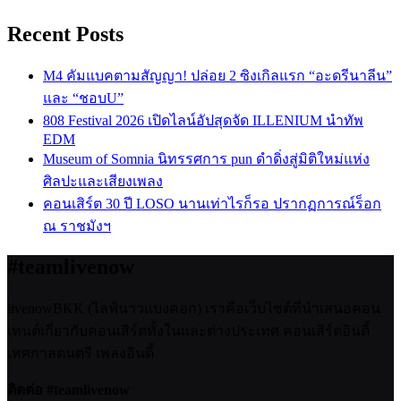
Recent Posts
M4 คัมแบคตามสัญญา! ปล่อย 2 ซิงเกิลแรก “อะดรีนาลีน”
และ “ชอบU”
808 Festival 2026 เปิดไลน์อัปสุดจัด ILLENIUM นำทัพ
EDM
Museum of Somnia นิทรรศการ pun ดำดิ่งสู่มิติใหม่แห่ง
ศิลปะและเสียงเพลง
คอนเสิร์ต 30 ปี LOSO นานเท่าไรก็รอ ปรากฏการณ์ร็อก
ณ ราชมังฯ
#teamlivenow
livenowBKK (ไลฟ์นาวแบงคอก) เราคือเว็บไซต์ที่นำเสนอคอน
เทนต์เกี่ยวกับคอนเสิร์ตทั้งในและต่างประเทศ คอนเสิร์ตอินดี้
เทศกาลดนตรี เพลงอินดี้
ติดต่อ #teamlivenow