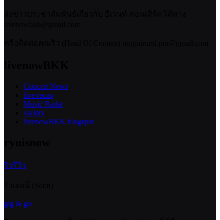
ส่งข่าวประชาสัมพันธ์เกี่ยวกับ อีเวนท์ คอนเสิร์ต ได้ทาง
livenowbkk@gmail.com
หรือติดต่อคุณริว (Head Of Content) rungnirund.pra@gmail.com
livenowBKK
Concert News
live recap
Music Radar
variety
livenowBKK blogspot
ryuisnow
ริวรีวิว
ริวเจอนี่ (Soon)
gig & go