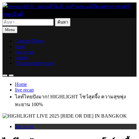
Skip
to
content
ค้นหา
live for today
livenowBKK : คอนเสิร์ต อีเวนท์ ดูคอนเสิร์ต เทศกาลดนตรี เพลง
สำหรับ:
Menu
อินดี้
Concert News
track
live recap
variety
About teamlivenow
Home
live recap
ไลท์ไทยปังมาก! HIGHLIGHT โชว์สุดจึ้ง ความสุขพุ่ง
ทะยาน 100%
live recap