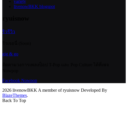
variety
livenowBKK blogspot
ryuisnow
ริวรีวิว
ริวเจอนี่ (Soon)
gig & go
ติดตามวงการเพลงป็อป T-Pop และ Pop Culture ได้ที่เพจ
Nowpop
Facebook Nowpop
2026 livenowBKK A member of ryuisnow Developed By
BlazeThemes
.
Back To Top