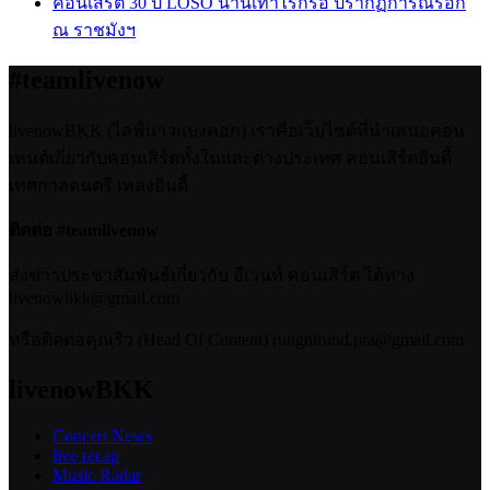
คอนเสิร์ต 30 ปี LOSO นานเท่าไรก็รอ ปรากฏการณ์ร็อก
ณ ราชมังฯ
#teamlivenow
livenowBKK (ไลฟ์นาวแบงคอก) เราคือเว็บไซต์ที่นำเสนอคอน
เทนต์เกี่ยวกับคอนเสิร์ตทั้งในและต่างประเทศ คอนเสิร์ตอินดี้
เทศกาลดนตรี เพลงอินดี้
ติดต่อ #teamlivenow
ส่งข่าวประชาสัมพันธ์เกี่ยวกับ อีเวนท์ คอนเสิร์ต ได้ทาง
livenowbkk@gmail.com
หรือติดต่อคุณริว (Head Of Content) rungnirund.pra@gmail.com
livenowBKK
Concert News
live recap
Music Radar