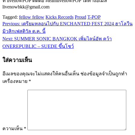
ที่ livenowPOP ติดต่อ #teamlivenowPOP ได้ทางอีเมล์
livenowbkk@gmail.com
Tagged:
fellow fellow
Kicks Records
Proud
T-POP
Previous:
เตรียมหลอนไปกับ ENCHANTED FEST 2024 ฮาโลวีน
แนะแนว
มิวสิกเฟสติวัล ต.ค. นี้
เรื่อง
Next:
SUMMER SONIC BANGKOK เพิ่มไลน์อัพ คว้า
ONEREPUBLIC – SUEDE ขึ้นโชว์
ใส่ความเห็น
อีเมลของคุณจะไม่แสดงให้คนอื่นเห็น
ช่องข้อมูลจำเป็นถูกทำ
เครื่องหมาย
*
ความเห็น
*