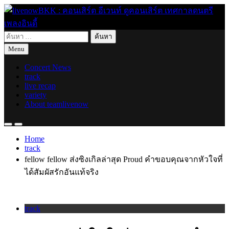
Skip
to
content
ค้นหา
live for today
livenowBKK : คอนเสิร์ต อีเวนท์ ดูคอนเสิร์ต เทศกาลดนตรี เพลง
สำหรับ:
Menu
อินดี้
Concert News
track
live recap
variety
About teamlivenow
Home
track
fellow fellow ส่งซิงเกิลล่าสุด Proud คำขอบคุณจากหัวใจที่
ได้สัมผัสรักอันแท้จริง
track