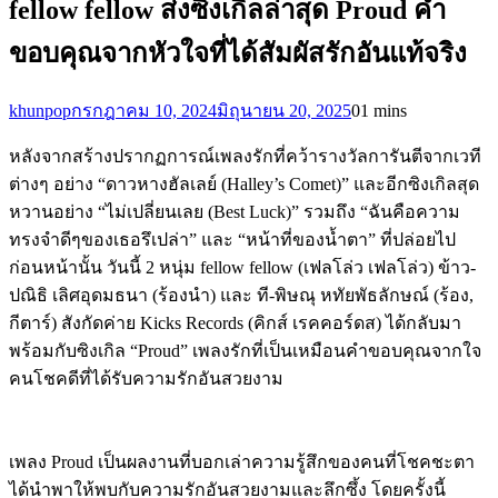
fellow fellow ส่งซิงเกิลล่าสุด Proud คำ
ขอบคุณจากหัวใจที่ได้สัมผัสรักอันแท้จริง
khunpop
กรกฎาคม 10, 2024
มิถุนายน 20, 2025
0
1 mins
หลังจากสร้างปรากฏการณ์เพลงรักที่คว้ารางวัลการันตีจากเวที
ต่างๆ อย่าง “ดาวหางฮัลเลย์ (Halley’s Comet)” และอีกซิงเกิลสุด
หวานอย่าง “ไม่เปลี่ยนเลย (Best Luck)” รวมถึง “ฉันคือความ
ทรงจำดีๆของเธอรึเปล่า” และ “หน้าที่ของน้ำตา” ที่ปล่อยไป
ก่อนหน้านั้น วันนี้ 2 หนุ่ม fellow fellow (เฟลโล่ว เฟลโล่ว) ข้าว-
ปณิธิ เลิศอุดมธนา (ร้องนำ) และ ที-พิษณุ หทัยพัธลักษณ์ (ร้อง,
กีตาร์) สังกัดค่าย Kicks Records (คิกส์ เรคคอร์ดส) ได้กลับมา
พร้อมกับซิงเกิล “Proud” เพลงรักที่เป็นเหมือนคำขอบคุณจากใจ
คนโชคดีที่ได้รับความรักอันสวยงาม
เพลง Proud เป็นผลงานที่บอกเล่าความรู้สึกของคนที่โชคชะตา
ได้นำพาให้พบกับความรักอันสวยงามและลึกซึ้ง โดยครั้งนี้