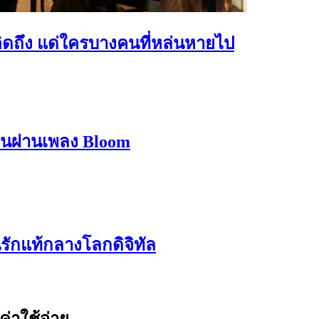
คิดถึง แด่ใครบางคนที่หล่นหายไป
บานผ่านเพลง Bloom
นรักแท้กลางโลกดิจิทัล
ค่าใช้จ่าย