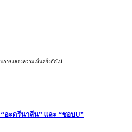
ำหรับการแสดงความเห็นครั้งถัดไป
 “อะดรีนาลีน” และ “ชอบU”