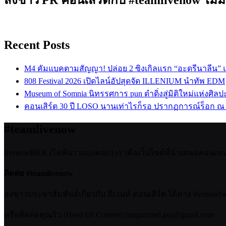
Recent Posts
M4 คัมแบคตามสัญญา! ปล่อย 2 ซิงเกิลแรก “อะดรีนาลีน”
808 Festival 2026 เปิดไลน์อัปสุดจัด ILLENIUM นำทัพ EDM
Museum of Somnia นิทรรศการ pun ดำดิ่งสู่มิติใหม่แห่งศิล
คอนเสิร์ต 30 ปี LOSO นานเท่าไรก็รอ ปรากฏการณ์ร็อก ณ
#teamlivenow
livenowBKK (ไลฟ์นาวแบงคอก) เราคือเว็บไซต์ที่นำเสนอคอนเทนต์เ
ติดต่อ #teamlivenow
ส่งข่าวประชาสัมพันธ์เกี่ยวกับ อีเวนท์ คอนเสิร์ต ได้ทาง livenow
หรือติดต่อคุณริว (Head Of Content) rungnirund.pra@gmail.com