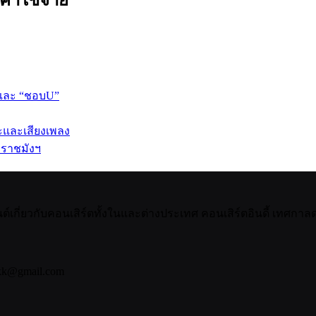
 และ “ชอบU”
ปะและเสียงเพลง
 ราชมังฯ
กี่ยวกับคอนเสิร์ตทั้งในและต่างประเทศ คอนเสิร์ตอินดี้ เทศกาลดน
bkk@gmail.com