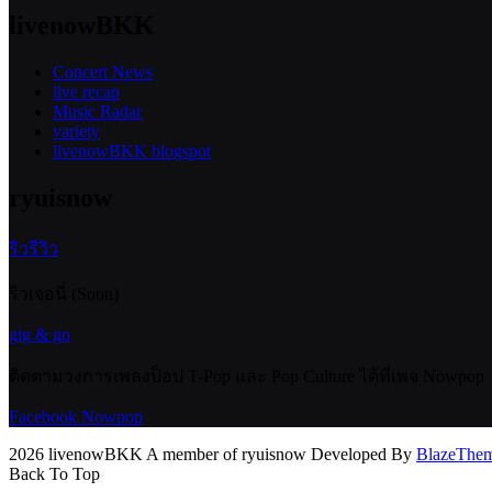
livenowBKK
Concert News
live recap
Music Radar
variety
livenowBKK blogspot
ryuisnow
ริวรีวิว
ริวเจอนี่ (Soon)
gig & go
ติดตามวงการเพลงป็อป T-Pop และ Pop Culture ได้ที่เพจ Nowpop
Facebook Nowpop
2026 livenowBKK A member of ryuisnow Developed By
BlazeThe
Back To Top