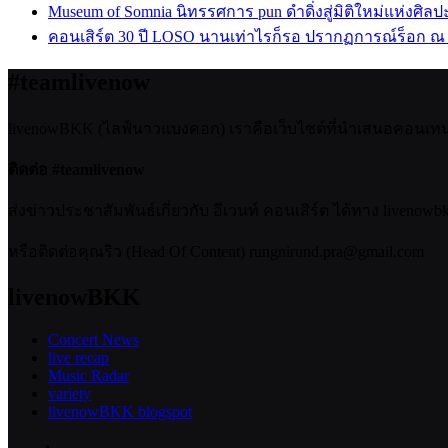
Museum of Somnia นิทรรศการ pun ดำดิ่งสู่มิติใหม่แห่งศิล
คอนเสิร์ต 30 ปี LOSO นานเท่าไรก็รอ ปรากฏการณ์ร็อก ณ
#teamlivenow
livenowBKK (ไลฟ์นาวแบงคอก) เราคือเว็บไซต์ที่นำเสนอคอนเทนต์เ
ติดต่อ #teamlivenow
ส่งข่าวประชาสัมพันธ์เกี่ยวกับ อีเวนท์ คอนเสิร์ต ได้ทาง livenow
หรือติดต่อคุณริว (Head Of Content) rungnirund.pra@gmail.com
livenowBKK
Concert News
live recap
Music Radar
variety
livenowBKK blogspot