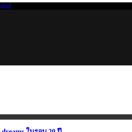
นดี้
y dreams ในรอบ 20 ปี