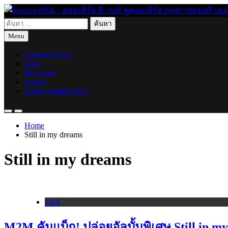
Skip
to
ค้นหา
content
live for today
livenowBKK : คอนเสิร์ต อีเวนท์ ดูคอนเสิร์ต เทศกาลดนตรี เพลงอิ
สำหรับ:
Menu
Concert News
track
live recap
variety
About teamlivenow
Home
Still in my dreams
Still in my dreams
track
M2M คัมแบ็ก! ปล่อยอัลบั้มพิเศษ Still in m