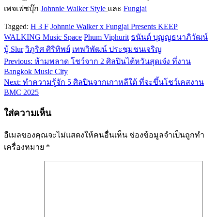
เพจเฟซบุ๊ก
Johnnie Walker Style
และ
Fungjai
Tagged:
H 3 F
Johnnie Walker x Fungjai Presents KEEP
WALKING Music Space
Phum Viphurit
ธนันต์ บุญญธนาภิวัฒน์
บู้ Slur
วิภูริศ ศิริทิพย์
เทพวิพัฒน์ ประชุมชนเจริญ
Previous:
ห้ามพลาด โชว์จาก 2 ศิลปินไต้หวันสุดเจ๋ง ที่งาน
แนะแนว
Bangkok Music City
เรื่อง
Next:
ทำความรู้จัก 5 ศิลปินจากเกาหลีใต้ ที่จะขึ้นโชว์เคสงาน
BMC 2025
ใส่ความเห็น
อีเมลของคุณจะไม่แสดงให้คนอื่นเห็น
ช่องข้อมูลจำเป็นถูกทำ
เครื่องหมาย
*