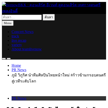
Skip
to
content
ค้นหา
live for today
livenowBKK : คอนเสิร์ต อีเวนท์ ดูคอนเสิร์ต เทศกาลดนตรี เพลง
สำหรับ:
Menu
อินดี้
Concert News
track
live recap
variety
About teamlivenow
Home
PR News
ภูมิ วิภูริศ นำทีมศิลปินไทยหน้าใหม่ #ก้าวข้ามกรอบดนตรี
สู่เวทีระดับโลก
PR News