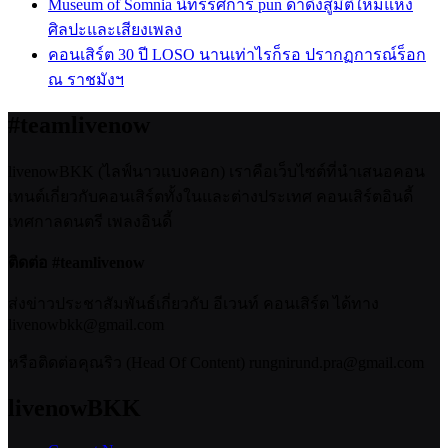
Museum of Somnia นิทรรศการ pun ดำดิ่งสู่มิติใหม่แห่ง
ศิลปะและเสียงเพลง
คอนเสิร์ต 30 ปี LOSO นานเท่าไรก็รอ ปรากฏการณ์ร็อก
ณ ราชมังฯ
#teamlivenow
livenowBKK (ไลฟ์นาวแบงคอก) เราคือเว็บไซต์ที่นำเสนอคอน
เทนต์เกี่ยวกับคอนเสิร์ตทั้งในและต่างประเทศ คอนเสิร์ตอินดี้
เทศกาลดนตรี เพลงอินดี้
ติดต่อ #teamlivenow
ส่งข่าวประชาสัมพันธ์เกี่ยวกับ อีเวนท์ คอนเสิร์ต ได้ทาง
livenowbkk@gmail.com
หรือติดต่อคุณริว (Head Of Content) rungnirund.pra@gmail.com
livenowBKK