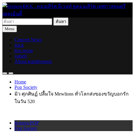
Skip
to
content
ค้นหา
live for today
livenowBKK : คอนเสิร์ต อีเวนท์ ดูคอนเสิร์ต เทศกาลดนตรี เพลง
สำหรับ:
Menu
อินดี้
Concert News
track
live recap
variety
About teamlivenow
Home
Pop Society
มิว ศุภศิษฏ์ ปลื้มใจ Mewlions ทั่วโลกส่งของขวัญบอกรัก
ในวัน 520
livenowPOP
Pop Society