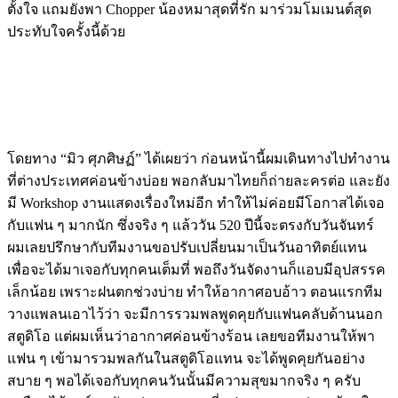
ตั้งใจ แถมยังพา Chopper น้องหมาสุดที่รัก มาร่วมโมเมนต์สุด
ประทับใจครั้งนี้ด้วย
โดยทาง “มิว ศุภศิษฏ์” ได้เผยว่า ก่อนหน้านี้ผมเดินทางไปทำงาน
ที่ต่างประเทศค่อนข้างบ่อย พอกลับมาไทยก็ถ่ายละครต่อ และยัง
มี Workshop งานแสดงเรื่องใหม่อีก ทำให้ไม่ค่อยมีโอกาสได้เจอ
กับแฟน ๆ มากนัก ซึ่งจริง ๆ แล้ววัน 520 ปีนี้จะตรงกับวันจันทร์
ผมเลยปรึกษากับทีมงานขอปรับเปลี่ยนมาเป็นวันอาทิตย์แทน
เพื่อจะได้มาเจอกับทุกคนเต็มที่ พอถึงวันจัดงานก็แอบมีอุปสรรค
เล็กน้อย เพราะฝนตกช่วงบ่าย ทำให้อากาศอบอ้าว ตอนแรกทีม
วางแพลนเอาไว้ว่า จะมีการรวมพลพูดคุยกับแฟนคลับด้านนอก
สตูดิโอ แต่ผมเห็นว่าอากาศค่อนข้างร้อน เลยขอทีมงานให้พา
แฟน ๆ เข้ามารวมพลกันในสตูดิโอแทน จะได้พูดคุยกันอย่าง
สบาย ๆ พอได้เจอกับทุกคนวันนั้นมีความสุขมากจริง ๆ ครับ