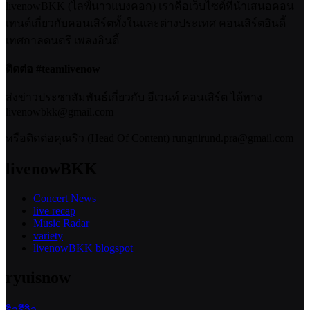
livenowBKK (ไลฟ์นาวแบงคอก) เราคือเว็บไซต์ที่นำเสนอคอน
เทนต์เกี่ยวกับคอนเสิร์ตทั้งในและต่างประเทศ คอนเสิร์ตอินดี้
เทศกาลดนตรี เพลงอินดี้
ติดต่อ #teamlivenow
ส่งข่าวประชาสัมพันธ์เกี่ยวกับ อีเวนท์ คอนเสิร์ต ได้ทาง
livenowbkk@gmail.com
หรือติดต่อคุณริว (Head Of Content) rungnirund.pra@gmail.com
livenowBKK
Concert News
live recap
Music Radar
variety
livenowBKK blogspot
ryuisnow
ริวรีวิว