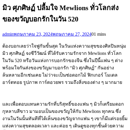
มิว ศุภศิษฏ์ ปลื้มใจ Mewlions ทั่วโลกส่ง
ของขวัญบอกรักในวัน 520
admin
พฤษภาคม 23, 2024
พฤษภาคม 27, 2024
0
1 mins
ต้องบอกเลยว่าใจฟูกันขั้นสุด ในวันแห่งความสุขของศิลปินหนุ่ม
มิว ศุภศิษฏ์ จงชีวีวัฒน์ ที่ได้รับความรักจาก Mewlions ทั่วโลก
ในวัน 520 หรือวันแห่งการบอกรักของจีน ซึ่งในปีนี้แฟน ๆ ต่าง
พร้อมใจกันส่งของขวัญมาบอกรัก “มิว ศุภศิษฏ์” กันอย่าง
ล้นหลามอีกเช่นเคย ไม่ว่าจะเป็นช่อดอกไม้ ฟิกเกอร์ โมเดล
อาร์ตทอย รูปภาพ การ์ดอวยพร รวมถึงสิ่งของต่าง ๆ มากมาย
และเพื่อตอบแทนความรักที่บริสุทธิ์ของแฟน ๆ มิวก็เตรียมดอก
กุหลาบสีขาว มามอบเป็นของขวัญให้กับ Mewlions ทุกคน ซึ่ง
งานในวันนั้นทันทีที่ได้เห็นของขวัญจากแฟน ๆ เขาก็มีแต่รอยยิ้ม
แห่งความสุขตลอดเวลา และค่อย ๆ เดินดูของทุกชิ้นด้วยความ