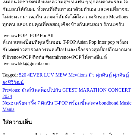
เหมือนได้ชาร์ตพลังแห่งความสุข ที่แฟน ๆ ทุกคนต่างพร้อมใจ
กันมอบให้กับผม ทั้งคนที่เดินทางมาด้วยตัวเอง และคนที่อาจจะ
ไม่สะดวกมาเจอกัน แต่ผมก็สัมผัสได้ถึงความรักของ Mewlions
ทุกคน และขอบคุณที่คอยอยู่เคียงข้างกันเสมอมา รักนะครับ
livenowPOP | POP For All
ค้นหาเพลงป๊อปที่คุณชื่นชอบ T-POP Asian Pop Inter pop พร้อม
อัปเดตข่าวสารวงการเพลงป๊อป และเรื่องราวสุดป็อปอีกมากมาย
ที่ livenowPOP ติดต่อ #teamlivenowPOP ได้ทางอีเมล์
livenowbkk@gmail.com
Tagged:
520 4EVER LUV MEW
Mewlions
มิว ศุภศิษฏ์
ศุภศิษฏ์
จงชีวีวัฒน์
Previous:
มันส์นันสต็อปไปกับ GFEST MARATHON CONCERT
แนะแนว
2024
เรื่อง
Next:
เตรียมกรี๊ด 7 ศิลปิน T-POP พร้อมขึ้นสเตจ bondbond Music
Mania
ใส่ความเห็น