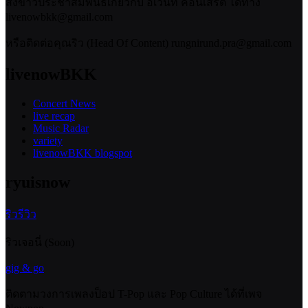
ส่งข่าวประชาสัมพันธ์เกี่ยวกับ อีเวนท์ คอนเสิร์ต ได้ทาง
livenowbkk@gmail.com
หรือติดต่อคุณริว (Head Of Content) rungnirund.pra@gmail.com
livenowBKK
Concert News
live recap
Music Radar
variety
livenowBKK blogspot
ryuisnow
ริวรีวิว
ริวเจอนี่ (Soon)
gig & go
ติดตามวงการเพลงป็อป T-Pop และ Pop Culture ได้ที่เพจ