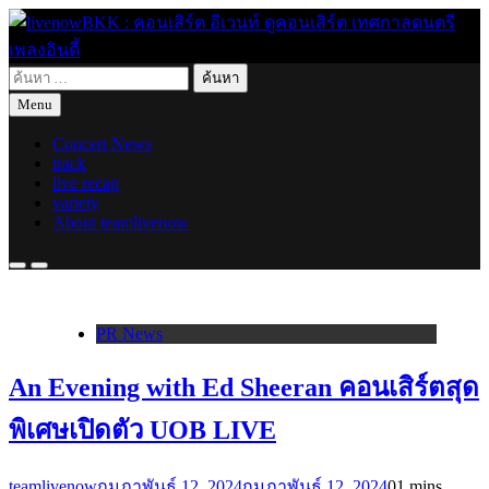
Skip
to
content
ค้นหา
live for today
สำหรับ:
livenowBKK : คอนเสิร์ต อีเวนท์
Menu
Concert News
ดูคอนเสิร์ต เทศกาลดนตรี เพลง
track
live recap
variety
อินดี้
About teamlivenow
PR News
An Evening with Ed Sheeran คอนเสิร์ตสุด
พิเศษเปิดตัว UOB LIVE
teamlivenow
กุมภาพันธ์ 12, 2024
กุมภาพันธ์ 12, 2024
0
1 mins