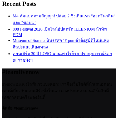
Recent Posts
M4 คัมแบคตามสัญญา! ปล่อย 2 ซิงเกิลแรก “อะดรีนาลีน”
และ “ชอบU”
808 Festival 2026 เปิดไลน์อัปสุดจัด ILLENIUM นำทัพ
EDM
Museum of Somnia นิทรรศการ pun ดำดิ่งสู่มิติใหม่แห่ง
ศิลปะและเสียงเพลง
คอนเสิร์ต 30 ปี LOSO นานเท่าไรก็รอ ปรากฏการณ์ร็อก
ณ ราชมังฯ
#teamlivenow
livenowBKK (ไลฟ์นาวแบงคอก) เราคือเว็บไซต์ที่นำเสนอคอน
เทนต์เกี่ยวกับคอนเสิร์ตทั้งในและต่างประเทศ คอนเสิร์ตอินดี้
เทศกาลดนตรี เพลงอินดี้
ติดต่อ #teamlivenow