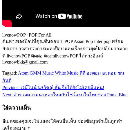
livenowPOP | POP For All
ค้นหาเพลงป๊อปที่คุณชื่นชอบ T-POP Asian Pop Inter pop พร้อม
อัปเดตข่าวสารวงการเพลงป๊อป และเรื่องราวสุดป็อปอีกมากมาย
ที่ livenowPOP ติดต่อ #teamlivenowPOP ได้ทางอีเมล์
livenowbkk@gmail.com
Tagged:
Atom
GMM Music
White Music
ดีดี
อะตอม
อะตอม ชน
กันต์
Previous:
เจมีไนน์ นรวิชญ์ ลั่น จีบได้ยังไม่เคยมีแฟน!
แนะแนว
Next:
สำรวจความน่าหลงใหลกับโชว์แรกในไทยของ Puma Blue
เรื่อง
ใส่ความเห็น
อีเมลของคุณจะไม่แสดงให้คนอื่นเห็น
ช่องข้อมูลจำเป็นถูกทำ
เครื่องหมาย
*