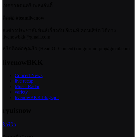
เทศกาลดนตรี เพลงอินดี้
ติดต่อ #teamlivenow
ส่งข่าวประชาสัมพันธ์เกี่ยวกับ อีเวนท์ คอนเสิร์ต ได้ทาง
livenowbkk@gmail.com
หรือติดต่อคุณริว (Head Of Content) rungnirund.pra@gmail.com
livenowBKK
Concert News
live recap
Music Radar
variety
livenowBKK blogspot
ryuisnow
ริวรีวิว