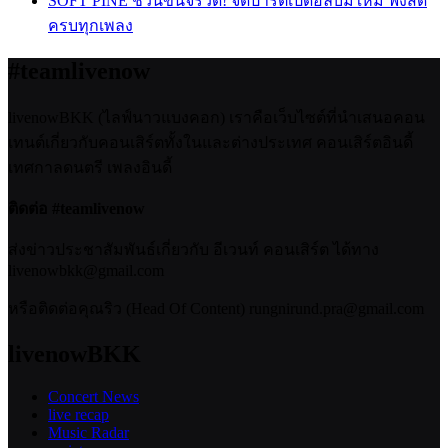
SOFT PINE ชวนขึ้นจรวด! จัดปาร์ตี้เปิดอัลบั้มใหม่ ฟังสด
ครบทุกเพลง
#teamlivenow
livenowBKK (ไลฟ์นาวแบงคอก) เราคือเว็บไซต์ที่นำเสนอคอน
เทนต์เกี่ยวกับคอนเสิร์ตทั้งในและต่างประเทศ คอนเสิร์ตอินดี้
เทศกาลดนตรี เพลงอินดี้
ติดต่อ #teamlivenow
ส่งข่าวประชาสัมพันธ์เกี่ยวกับ อีเวนท์ คอนเสิร์ต ได้ทาง
livenowbkk@gmail.com
หรือติดต่อคุณริว (Head Of Content) rungnirund.pra@gmail.com
livenowBKK
Concert News
live recap
Music Radar