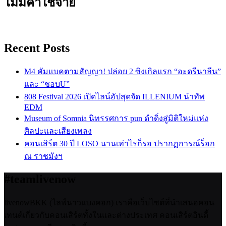
ไม่มีค่าใช้จ่าย
Recent Posts
M4 คัมแบคตามสัญญา! ปล่อย 2 ซิงเกิลแรก “อะดรีนาลีน”
และ “ชอบU”
808 Festival 2026 เปิดไลน์อัปสุดจัด ILLENIUM นำทัพ
EDM
Museum of Somnia นิทรรศการ pun ดำดิ่งสู่มิติใหม่แห่ง
ศิลปะและเสียงเพลง
คอนเสิร์ต 30 ปี LOSO นานเท่าไรก็รอ ปรากฏการณ์ร็อก
ณ ราชมังฯ
#teamlivenow
livenowBKK (ไลฟ์นาวแบงคอก) เราคือเว็บไซต์ที่นำเสนอคอน
เทนต์เกี่ยวกับคอนเสิร์ตทั้งในและต่างประเทศ คอนเสิร์ตอินดี้