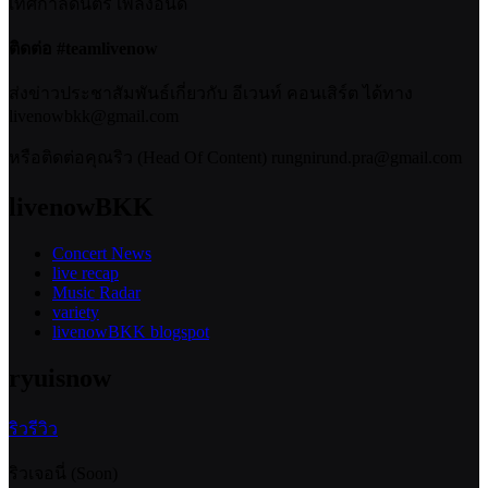
เทศกาลดนตรี เพลงอินดี้
ติดต่อ #teamlivenow
ส่งข่าวประชาสัมพันธ์เกี่ยวกับ อีเวนท์ คอนเสิร์ต ได้ทาง
livenowbkk@gmail.com
หรือติดต่อคุณริว (Head Of Content) rungnirund.pra@gmail.com
livenowBKK
Concert News
live recap
Music Radar
variety
livenowBKK blogspot
ryuisnow
ริวรีวิว
ริวเจอนี่ (Soon)