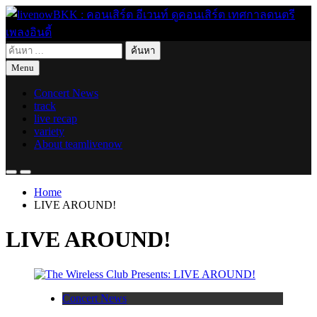
Skip
to
content
ค้นหา
live for today
livenowBKK : คอนเสิร์ต อีเวนท์ ดูคอนเสิร์ต เทศกาลดนตรี เพลง
สำหรับ:
Menu
อินดี้
Concert News
track
live recap
variety
About teamlivenow
Home
LIVE AROUND!
LIVE AROUND!
Concert News