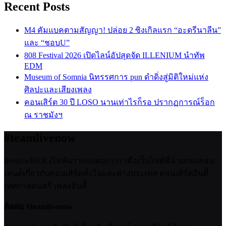
Recent Posts
M4 คัมแบคตามสัญญา! ปล่อย 2 ซิงเกิลแรก “อะดรีนาลีน”
และ “ชอบU”
808 Festival 2026 เปิดไลน์อัปสุดจัด ILLENIUM นำทัพ
EDM
Museum of Somnia นิทรรศการ pun ดำดิ่งสู่มิติใหม่แห่ง
ศิลปะและเสียงเพลง
คอนเสิร์ต 30 ปี LOSO นานเท่าไรก็รอ ปรากฏการณ์ร็อก
ณ ราชมังฯ
#teamlivenow
livenowBKK (ไลฟ์นาวแบงคอก) เราคือเว็บไซต์ที่นำเสนอคอน
เทนต์เกี่ยวกับคอนเสิร์ตทั้งในและต่างประเทศ คอนเสิร์ตอินดี้
เทศกาลดนตรี เพลงอินดี้
ติดต่อ #teamlivenow