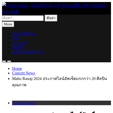
Skip
to
content
ค้นหา
live for today
livenowBKK : คอนเสิร์ต อีเวนท์ ดูคอนเสิร์ต เทศกาลดนตรี เพลง
สำหรับ:
Menu
อินดี้
Concert News
track
live recap
variety
About teamlivenow
Home
Concert News
Maho Rasop 2024 ประกาศไลน์อัพเซ็ตแรกกว่า 20 ศิลปิน
คุณภาพ
Concert News