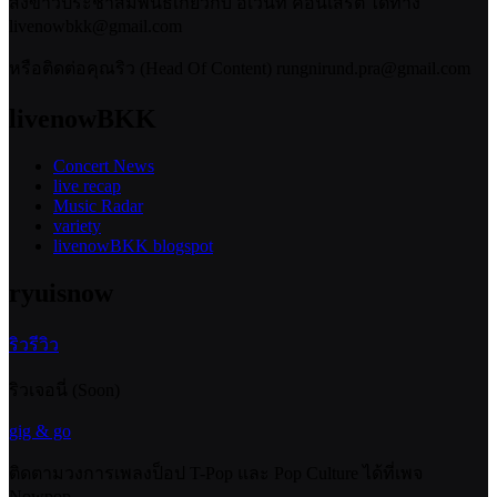
ส่งข่าวประชาสัมพันธ์เกี่ยวกับ อีเวนท์ คอนเสิร์ต ได้ทาง
livenowbkk@gmail.com
หรือติดต่อคุณริว (Head Of Content) rungnirund.pra@gmail.com
livenowBKK
Concert News
live recap
Music Radar
variety
livenowBKK blogspot
ryuisnow
ริวรีวิว
ริวเจอนี่ (Soon)
gig & go
ติดตามวงการเพลงป็อป T-Pop และ Pop Culture ได้ที่เพจ
Nowpop