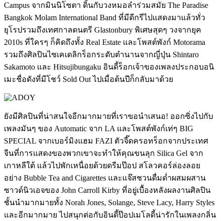
Campus จากมินนิโซตา ดิ้นกับวงหมอลำร่วมสมัย The Paradise
Bangkok Molam International Band ที่มีดีกรีไปแสดงมาแล้วทั่ว
ยุโรปรวมถึงเทศกาลดนตรี Glastonbury พิเศษสุดๆ วงจากยุค
2010s ที่ใครๆ ก็คิดถึงทั้ง Real Estate และโพสต์พังก์ Motorama
รวมถึงศิลปินไซเคเดลิกร็อกระดับตำนานจากญี่ปุ่น Shintaro
Sakamoto และ Hitsujibungaku อินดี้ร็อกเจ้าของเพลงประกอบอนิ
เมะชื่อดังที่มีโชว์ Sold Out ไปเมื่อต้นปีก็กลับมาด้วย
ยังมีศิลปินที่น่าสนใจอีกมากมายที่เราขอนำเสนอ! ออกซิ่งไปกับ
เพลงมันๆ ของ Automatic จาก LA และโพสต์พังก์เท่ๆ BIG
SPECIAL จากเบอร์มิงแฮม FAZI ตัวจี๊ดครอทร็อกจากประเทศ
จีนที่การแสดงของพวกเขาจะทำให้คุณขนลุก Silica Gel จาก
เกาหลีใต้ แล้วไปพักเหนื่อยด้วยดรีมป๊อป สโลวคอร์ล่องลอย
อย่าง Bubble Tea and Cigarettes และแจ๊สชวนดื่มด่ำผสมผสาน
ซาวด์นิวเอจของ John Carroll Kirby ที่อยู่เบื้องหลังผลงานศิลปิน
ชั้นนำมากมายทั้ง Norah Jones, Solange, Steve Lacy, Harry Styles
และอีกมากมาย ไปสนุกต่อกับอินดี้ป๊อปเมโลดี้น่ารักในเพลงกลิ่น