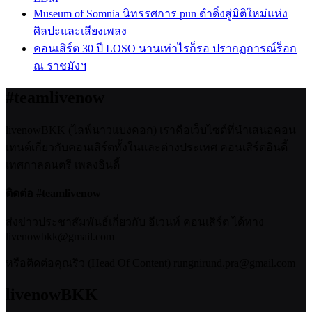
Museum of Somnia นิทรรศการ pun ดำดิ่งสู่มิติใหม่แห่ง
ศิลปะและเสียงเพลง
คอนเสิร์ต 30 ปี LOSO นานเท่าไรก็รอ ปรากฏการณ์ร็อก
ณ ราชมังฯ
#teamlivenow
livenowBKK (ไลฟ์นาวแบงคอก) เราคือเว็บไซต์ที่นำเสนอคอน
เทนต์เกี่ยวกับคอนเสิร์ตทั้งในและต่างประเทศ คอนเสิร์ตอินดี้
เทศกาลดนตรี เพลงอินดี้
ติดต่อ #teamlivenow
ส่งข่าวประชาสัมพันธ์เกี่ยวกับ อีเวนท์ คอนเสิร์ต ได้ทาง
livenowbkk@gmail.com
หรือติดต่อคุณริว (Head Of Content) rungnirund.pra@gmail.com
livenowBKK