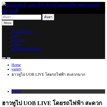
Skip
to
content
ค้นหา
live for today
livenowBKK : คอนเสิร์ต อีเวนท์ ดูคอนเสิร์ต เทศกาลดนตรี เพลง
สำหรับ:
Menu
อินดี้
Concert News
track
live recap
variety
About teamlivenow
Home
variety
ฮาวทูไป UOB LIVE โดยรถไฟฟ้า สะดวกมาก
variety
ฮาวทูไป UOB LIVE โดยรถไฟฟ้า สะดวก