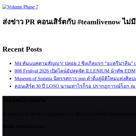
ส่งข่าว PR คอนเสิร์ตกับ #teamlivenow ไม่มี
Recent Posts
M4 คัมแบคตามสัญญา! ปล่อย 2 ซิงเกิลแรก “อะดรีนาลีน”
808 Festival 2026 เปิดไลน์อัปสุดจัด ILLENIUM นำทัพ EDM
Museum of Somnia นิทรรศการ pun ดำดิ่งสู่มิติใหม่แห่งศิล
คอนเสิร์ต 30 ปี LOSO นานเท่าไรก็รอ ปรากฏการณ์ร็อก ณ
#teamlivenow
livenowBKK (ไลฟ์นาวแบงคอก) เราคือเว็บไซต์ที่นำเสนอคอนเทนต์เ
ติดต่อ #teamlivenow