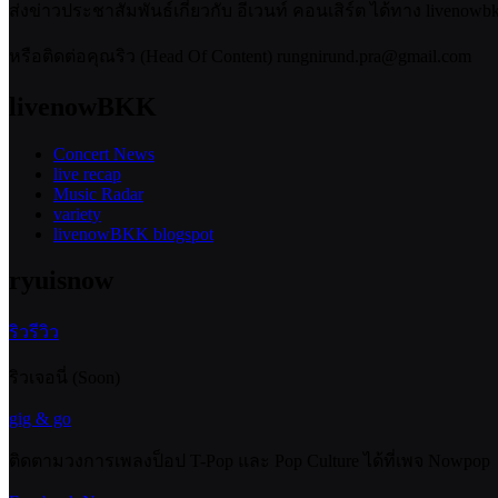
ส่งข่าวประชาสัมพันธ์เกี่ยวกับ อีเวนท์ คอนเสิร์ต ได้ทาง livenow
หรือติดต่อคุณริว (Head Of Content) rungnirund.pra@gmail.com
livenowBKK
Concert News
live recap
Music Radar
variety
livenowBKK blogspot
ryuisnow
ริวรีวิว
ริวเจอนี่ (Soon)
gig & go
ติดตามวงการเพลงป็อป T-Pop และ Pop Culture ได้ที่เพจ Nowpop