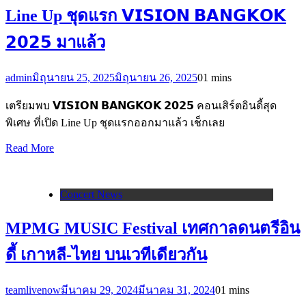
Line Up ชุดแรก 𝗩𝗜𝗦𝗜𝗢𝗡 𝗕𝗔𝗡𝗚𝗞𝗢𝗞
𝟮𝟬𝟮𝟱 มาแล้ว
admin
มิถุนายน 25, 2025
มิถุนายน 26, 2025
0
1 mins
เตรียมพบ 𝗩𝗜𝗦𝗜𝗢𝗡 𝗕𝗔𝗡𝗚𝗞𝗢𝗞 𝟮𝟬𝟮𝟱 คอนเสิร์ตอินดี้สุด
พิเศษ ที่เปิด Line Up ชุดแรกออกมาแล้ว เช็กเลย
Read More
Concert News
MPMG MUSIC Festival เทศกาลดนตรีอิน
ดี้ เกาหลี-ไทย บนเวทีเดียวกัน
teamlivenow
มีนาคม 29, 2024
มีนาคม 31, 2024
0
1 mins