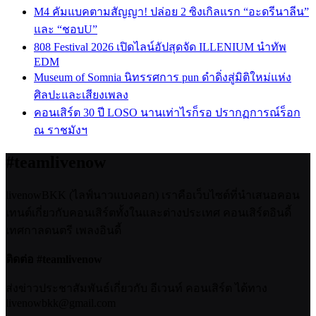
M4 คัมแบคตามสัญญา! ปล่อย 2 ซิงเกิลแรก “อะดรีนาลีน”
และ “ชอบU”
808 Festival 2026 เปิดไลน์อัปสุดจัด ILLENIUM นำทัพ
EDM
Museum of Somnia นิทรรศการ pun ดำดิ่งสู่มิติใหม่แห่ง
ศิลปะและเสียงเพลง
คอนเสิร์ต 30 ปี LOSO นานเท่าไรก็รอ ปรากฏการณ์ร็อก
ณ ราชมังฯ
#teamlivenow
livenowBKK (ไลฟ์นาวแบงคอก) เราคือเว็บไซต์ที่นำเสนอคอน
เทนต์เกี่ยวกับคอนเสิร์ตทั้งในและต่างประเทศ คอนเสิร์ตอินดี้
เทศกาลดนตรี เพลงอินดี้
ติดต่อ #teamlivenow
ส่งข่าวประชาสัมพันธ์เกี่ยวกับ อีเวนท์ คอนเสิร์ต ได้ทาง
livenowbkk@gmail.com