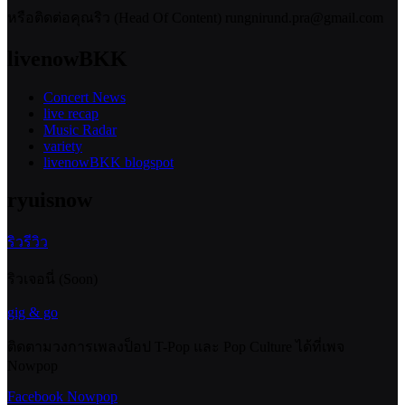
หรือติดต่อคุณริว (Head Of Content) rungnirund.pra@gmail.com
livenowBKK
Concert News
live recap
Music Radar
variety
livenowBKK blogspot
ryuisnow
ริวรีวิว
ริวเจอนี่ (Soon)
gig & go
ติดตามวงการเพลงป็อป T-Pop และ Pop Culture ได้ที่เพจ
Nowpop
Facebook Nowpop