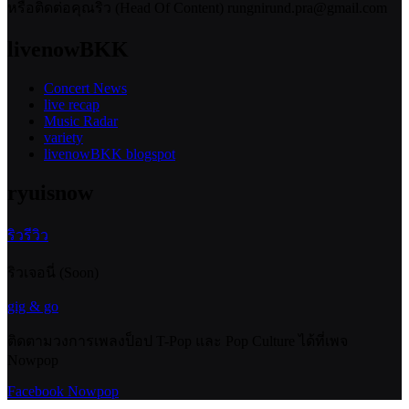
หรือติดต่อคุณริว (Head Of Content) rungnirund.pra@gmail.com
livenowBKK
Concert News
live recap
Music Radar
variety
livenowBKK blogspot
ryuisnow
ริวรีวิว
ริวเจอนี่ (Soon)
gig & go
ติดตามวงการเพลงป็อป T-Pop และ Pop Culture ได้ที่เพจ
Nowpop
Facebook Nowpop