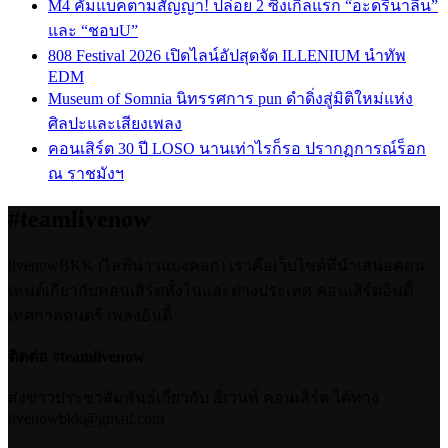
M4 คัมแบคตามสัญญา! ปล่อย 2 ซิงเกิลแรก “อะดรีนาลีน”
และ “ชอบU”
808 Festival 2026 เปิดไลน์อัปสุดจัด ILLENIUM นำทัพ
EDM
Museum of Somnia นิทรรศการ pun ดำดิ่งสู่มิติใหม่แห่ง
ศิลปะและเสียงเพลง
คอนเสิร์ต 30 ปี LOSO นานเท่าไรก็รอ ปรากฏการณ์ร็อก
ณ ราชมังฯ
#teamlivenow
livenowBKK (ไลฟ์นาวแบงคอก) เราคือเว็บไซต์ที่นำเสนอคอน
เทนต์เกี่ยวกับคอนเสิร์ตทั้งในและต่างประเทศ คอนเสิร์ตอินดี้
เทศกาลดนตรี เพลงอินดี้
ติดต่อ #teamlivenow
ส่งข่าวประชาสัมพันธ์เกี่ยวกับ อีเวนท์ คอนเสิร์ต ได้ทาง
livenowbkk@gmail.com