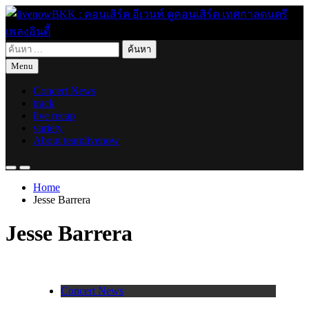
Skip
to
content
ค้นหา
live for today
livenowBKK : คอนเสิร์ต อีเวนท์ ดูคอนเสิร์ต เทศกาลดนตรี เพลง
สำหรับ:
Menu
อินดี้
Concert News
track
live recap
variety
About teamlivenow
Home
Jesse Barrera
Jesse Barrera
Concert News