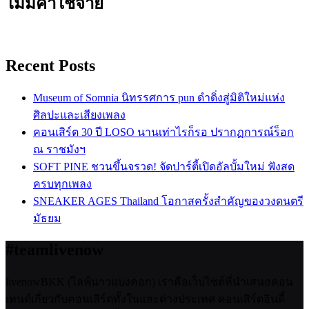
ไม่มีค่าใช้จ่าย
Recent Posts
Museum of Somnia นิทรรศการ pun ดำดิ่งสู่มิติใหม่แห่ง
ศิลปะและเสียงเพลง
คอนเสิร์ต 30 ปี LOSO นานเท่าไรก็รอ ปรากฏการณ์ร็อก
ณ ราชมังฯ
SOFT PINE ชวนขึ้นจรวด! จัดปาร์ตี้เปิดอัลบั้มใหม่ ฟังสด
ครบทุกเพลง
SNEAKER AGES Thailand โอกาสครั้งสำคัญของวงดนตรี
มัธยม
#teamlivenow
livenowBKK (ไลฟ์นาวแบงคอก) เราคือเว็บไซต์ที่นำเสนอคอน
เทนต์เกี่ยวกับคอนเสิร์ตทั้งในและต่างประเทศ คอนเสิร์ตอินดี้