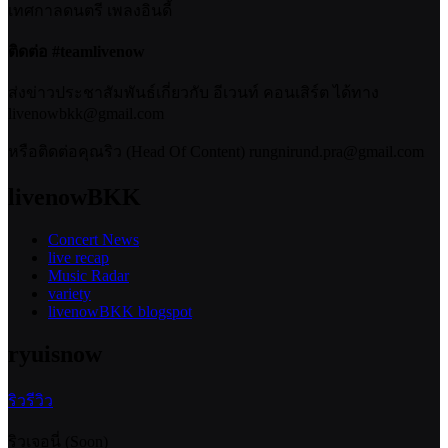
เทศกาลดนตรี เพลงอินดี้
ติดต่อ #teamlivenow
ส่งข่าวประชาสัมพันธ์เกี่ยวกับ อีเวนท์ คอนเสิร์ต ได้ทาง
livenowbkk@gmail.com
หรือติดต่อคุณริว (Head Of Content) rungnirund.pra@gmail.com
livenowBKK
Concert News
live recap
Music Radar
variety
livenowBKK blogspot
ryuisnow
ริวรีวิว
ริวเจอนี่ (Soon)