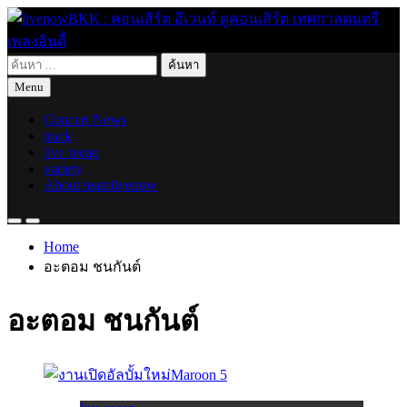
Skip
to
content
ค้นหา
live for today
livenowBKK : คอนเสิร์ต อีเวนท์ ดูคอนเสิร์ต เทศกาลดนตรี เพลง
สำหรับ:
Menu
อินดี้
Concert News
track
live recap
variety
About teamlivenow
Home
อะตอม ชนกันต์
อะตอม ชนกันต์