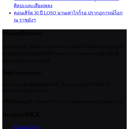
ศิลปะและเสียงเพลง
คอนเสิร์ต 30 ปี LOSO นานเท่าไรก็รอ ปรากฏการณ์ร็อก
ณ ราชมังฯ
#teamlivenow
livenowBKK (ไลฟ์นาวแบงคอก) เราคือเว็บไซต์ที่นำเสนอคอน
เทนต์เกี่ยวกับคอนเสิร์ตทั้งในและต่างประเทศ คอนเสิร์ตอินดี้
เทศกาลดนตรี เพลงอินดี้
ติดต่อ #teamlivenow
ส่งข่าวประชาสัมพันธ์เกี่ยวกับ อีเวนท์ คอนเสิร์ต ได้ทาง
livenowbkk@gmail.com
หรือติดต่อคุณริว (Head Of Content) rungnirund.pra@gmail.com
livenowBKK
Concert News