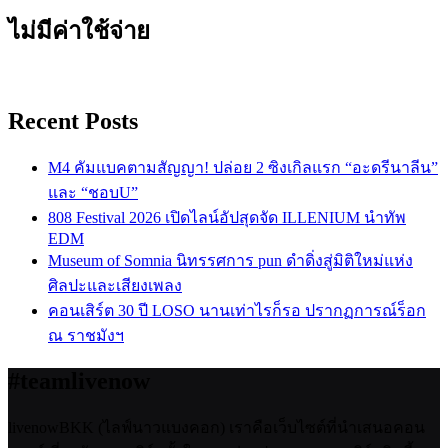
ไม่มีค่าใช้จ่าย
Recent Posts
M4 คัมแบคตามสัญญา! ปล่อย 2 ซิงเกิลแรก “อะดรีนาลีน”
และ “ชอบU”
808 Festival 2026 เปิดไลน์อัปสุดจัด ILLENIUM นำทัพ
EDM
Museum of Somnia นิทรรศการ pun ดำดิ่งสู่มิติใหม่แห่ง
ศิลปะและเสียงเพลง
คอนเสิร์ต 30 ปี LOSO นานเท่าไรก็รอ ปรากฏการณ์ร็อก
ณ ราชมังฯ
#teamlivenow
livenowBKK (ไลฟ์นาวแบงคอก) เราคือเว็บไซต์ที่นำเสนอคอน