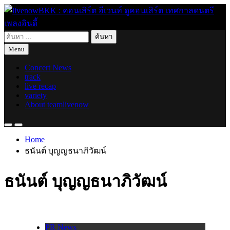
Skip
to
content
ค้นหา
live for today
livenowBKK : คอนเสิร์ต อีเวนท์ ดูคอนเสิร์ต เทศกาลดนตรี เพลง
สำหรับ:
Menu
อินดี้
Concert News
track
live recap
variety
About teamlivenow
Home
ธนันต์ บุญญธนาภิวัฒน์
ธนันต์ บุญญธนาภิวัฒน์
PR News