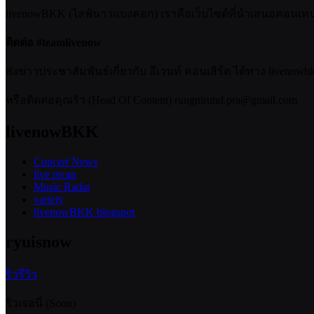
livenowBKK (ไลฟ์นาวแบงคอก) เราคือเว็บไซต์ที่นำเสนอคอนเทนต์เ
ติดต่อ #teamlivenow
ส่งข่าวประชาสัมพันธ์เกี่ยวกับ อีเวนท์ คอนเสิร์ต ได้ทาง livenow
หรือติดต่อคุณริว (Head Of Content) rungnirund.pra@gmail.com
livenowBKK
Concert News
live recap
Music Radar
variety
livenowBKK blogspot
ryuisnow
ริวรีวิว
ริวเจอนี่ (Soon)