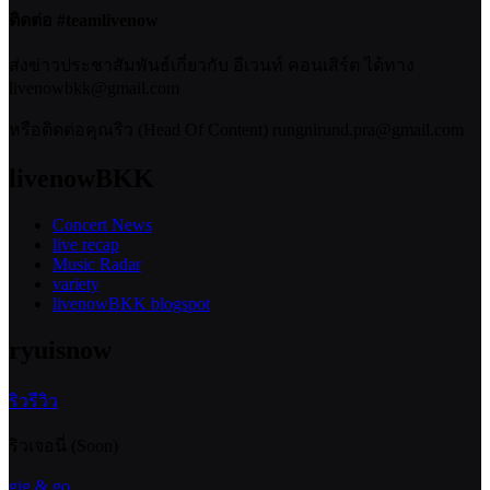
ติดต่อ #teamlivenow
ส่งข่าวประชาสัมพันธ์เกี่ยวกับ อีเวนท์ คอนเสิร์ต ได้ทาง
livenowbkk@gmail.com
หรือติดต่อคุณริว (Head Of Content) rungnirund.pra@gmail.com
livenowBKK
Concert News
live recap
Music Radar
variety
livenowBKK blogspot
ryuisnow
ริวรีวิว
ริวเจอนี่ (Soon)
gig & go