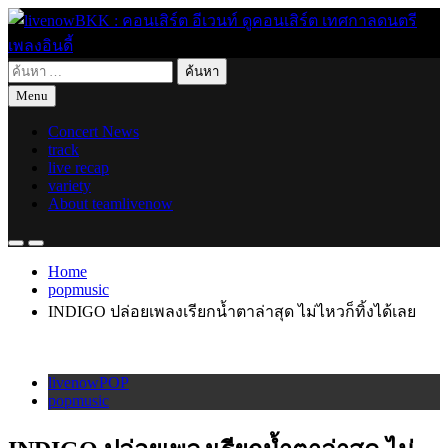
Skip
to
content
ค้นหา
live for today
livenowBKK : คอนเสิร์ต อีเวนท์ ดูคอนเสิร์ต เทศกาลดนตรี เพลง
สำหรับ:
Menu
อินดี้
Concert News
track
live recap
variety
About teamlivenow
Home
popmusic
INDIGO ปล่อยเพลงเรียกน้ำตาล่าสุด ไม่ไหวก็ทิ้งได้เลย
livenowPOP
popmusic