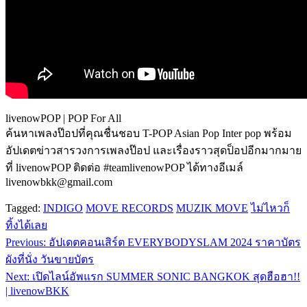
livenowPOP | POP For All
ค้นหาเพลงป๊อปที่คุณชื่นชอบ T-POP Asian Pop Inter pop พร้อม
อัปเดตข่าวสารวงการเพลงป๊อป และเรื่องราวสุดป็อปอีกมากมาย
ที่ livenowPOP ติดต่อ #teamlivenowPOP ได้ทางอีเมล์
livenowbkk@gmail.com
Tagged:
INDIGO
MOVE RECORDS
MUZIK MOVE
ไม่ไหวก็
ทิ้งได้เลย
Previous:
อัปเดตคอนเสิร์ต EVERYBODYSLAM 2024 ราคาบัตร
แนะแนว
ผังที่นั่ง วันขายบัตร
เรื่อง
Next:
เปิดไลน์อัพแรก SUMMER SONIC BANGKOK สุดฮือฮา!!
| livenowBKK