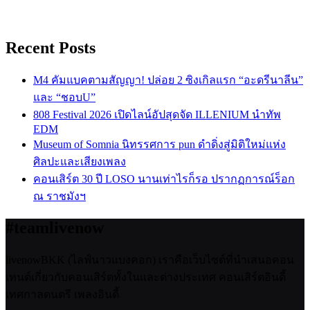
Recent Posts
M4 คัมแบคตามสัญญา! ปล่อย 2 ซิงเกิลแรก “อะดรีนาลีน”
และ “ชอบU”
808 Festival 2026 เปิดไลน์อัปสุดจัด ILLENIUM นำทัพ
EDM
Museum of Somnia นิทรรศการ pun ดำดิ่งสู่มิติใหม่แห่ง
ศิลปะและเสียงเพลง
คอนเสิร์ต 30 ปี LOSO นานเท่าไรก็รอ ปรากฏการณ์ร็อก
ณ ราชมังฯ
#teamlivenow
livenowBKK (ไลฟ์นาวแบงคอก) เราคือเว็บไซต์ที่นำเสนอคอน
เทนต์เกี่ยวกับคอนเสิร์ตทั้งในและต่างประเทศ คอนเสิร์ตอินดี้
เทศกาลดนตรี เพลงอินดี้