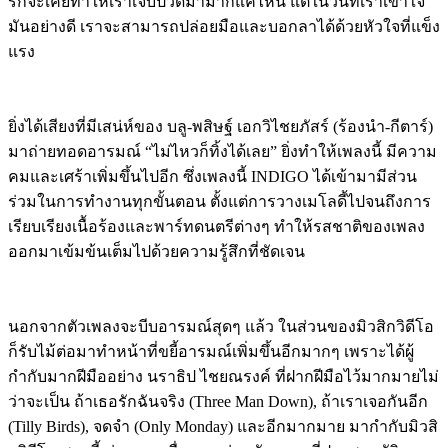
รักจะเคยทำให้เราเจ็บปวดมามากแค่ไหน แต่ในวันที่เราเข้าใจ
มันอย่างดี เราจะสามารถปล่อยมือและบอกลาได้ด้วยหัวใจที่แข็ง
แรง
ยิ่งได้เสียงที่มีเสน่ห์ของ บลู-พสิษฐ์ เอกวิไชยภัสร์ (ร้องนำ-กีตาร์)
มาถ่ายทอดอารมณ์ “ไม่ไหวก็ทิ้งได้เลย” ยิ่งทำให้เพลงนี้ มีความ
คมและเศร้าเพิ่มขึ้นไปอีก ซึ่งเพลงนี้ INDIGO ได้เข้ามามีส่วน
ร่วมในการทำงานทุกขั้นตอน ตั้งแต่การวางเมโลดี้ไปจนถึงการ
เรียบเรียงเนื้อร้องและพาร์ทดนตรีต่างๆ ทำให้รสชาติของเพลง
ออกมาเข้มข้นเต็มไปด้วยความรู้สึกที่ชัดเจน
นอกจากตัวเพลงจะบีบอารมณ์สุดๆ แล้ว ในส่วนของมิวสิกวิดีโอ
ก็รับไม้ต่อมาทำหน้าที่ขยี้อารมณ์เพิ่มขึ้นอีกมากๆ เพราะได้ผู้
กำกับมากฝีมืออย่าง นราธิป ไชยณรงค์ ที่ฝากฝีมือไว้มากมายไม่
ว่าจะเป็น ถ้าเธอรักฉันจริง (Three Man Down), ถ้าเราเจอกันอีก
(Tilly Birds), จดจำ (Only Monday) และอีกมากมาย มากำกับมิวสิ