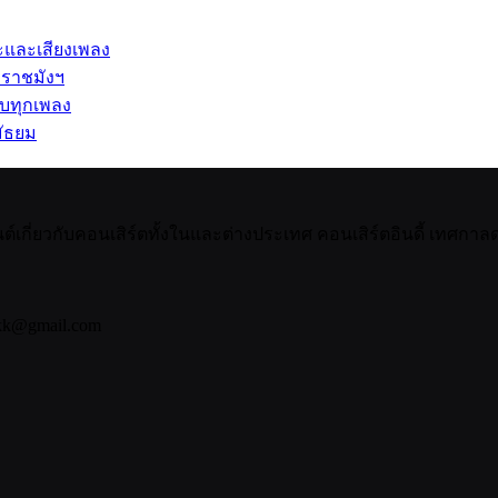
ปะและเสียงเพลง
 ราชมังฯ
รบทุกเพลง
ัธยม
กี่ยวกับคอนเสิร์ตทั้งในและต่างประเทศ คอนเสิร์ตอินดี้ เทศกาลดน
bkk@gmail.com