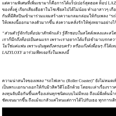
แต่ความพิเศษที่เพิ่มเขามาก็คือการได้แร็ปเปอร์สุดฮอต ท็อป LA
ของทั้งคู่ เรียกเสียงฮือฮาในโซเชียลไปได้ไม่น้อย ทำเอาสาวๆ 
กันที่มีศิลปินเข้ามาร่วมแจมสร้างความกลมกล่อมให้กับเพลง “รถไฟเ
ให้เพลงนี้ออกมาลงตัวมากขึ้น ส่งความคลั่งรักให้พุ่งทยานอย่างไร
“ส่วนตัวรู้จักกับท็อปมาสักพักแล้ว รู้สึกชอบในสไตล์เพลงและสไ
เราก็นึกถึงท็อปเป็นคนแรก เพราะเราอยากได้แร็ปเข้ามาเบรกความร
ไม่ใช่แค่แฟน เพราะมันพูดถึงครอบครัว หรือแก๊งค์เพื่อนๆ ก็ได
LAZYLOXY มาร่วมฟีทเจอริ่งในเพลงนี้
ความน่าสนใจของเพลง “รถไฟเหาะ (Roller Coaster)” ยังไม่หมดเพียง
เป็นพระเอกนางเอกให้กับมิวสิควิดีโออีกด้วย โดยจะเล่าเรื่องรา
ลงทุนจับมือกันขึ้นเครื่องเล่นทุกชนิดแบบไม่มีหงอ ถึงแม้ฝั่งต
ชัดเจนมากขึ้น ถึงแม้จะกลัวแค่ไหนแต่การได้ไปกับเธอ ทุกการเ