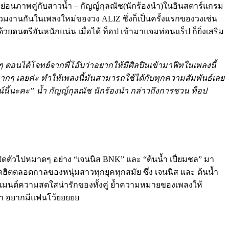
หย่อนภาพคู่กับสาวน้ำ – กัญญ์กุลณัช(นักร้องนำ)ในอินสตาร์แกรม
่วมงานกันในเพลงใหม่ของวง ALIZ ซึ่งก็เป็นครั้งแรกของวงเช่น
วยดนตรีอันหนักแน่น เมื่อได้ ท็อป เข้ามาแจมท่อนแร็ป ก็ยิ่งเสริม
 ตอนได้โจทย์จากพี่โอ๊บว่าอยากให้มีศิลปินเข้ามาฟีทในเพลงนี้
มากๆ เลยค่ะ ทำให้เพลงนี้มันสามารถใช้ได้กับทุกความสัมพันธ์เลย
์นี้นะคะ” น้ำ กัญญ์กุลณัช นักร้องนำ กล่าวถึงการชวน ท็อป
งเปิดตัวไปหมาดๆ อย่าง “เจนนิส BNK” และ “ต้นน้ำ เปี่ยมชล” มา
ุดฮิตตลอดกาลของหนุ่มสาวทุกยุคทุกสมัย ซึ่ง เจนนิส และ ต้นน้ำ
ยโมเมนต์ความสดใสน่ารักของทั้งคู่ ย้ำความหมายของเพลงให้
ว่า อยากมีแฟนโว้ยยยยย