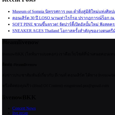
Museum of Somnia นิทรรศการ pun ดำดิ่งสู่มิติใหม่แห่งศิล
คอนเสิร์ต 30 ปี LOSO นานเท่าไรก็รอ ปรากฏการณ์ร็อก ณ
SOFT PINE ชวนขึ้นจรวด! จัดปาร์ตี้เปิดอัลบั้มใหม่ ฟังสดค
SNEAKER AGES Thailand โอกาสครั้งสำคัญของวงดนตรีม
#teamlivenow
livenowBKK (ไลฟ์นาวแบงคอก) เราคือเว็บไซต์ที่นำเสนอคอนเทนต์เ
ติดต่อ #teamlivenow
ส่งข่าวประชาสัมพันธ์เกี่ยวกับ อีเวนท์ คอนเสิร์ต ได้ทาง livenow
หรือติดต่อคุณริว (Head Of Content) rungnirund.pra@gmail.com
livenowBKK
Concert News
live recap