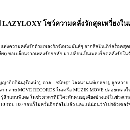
็อป LAZYLOXY โชว์ความคลั่งรักสุดเหวี่ยง
แห่งความคลั่งรักด้วยเพลงรักจังหวะมันส์ๆ จากศิลปินเกิร์ลร็อคสุ
ซ) ขอเปลี่ยนจากเพลงรักอกหัก มาเปลี่ยนเป็นเพลงร็อคคลั่งรักในจั
ัญญากิตตินัน(ร้องนำ), ตาล – ชนิษฐา โลจนานนท์(กลอง), ลูกหวาย 
st ตัวตึงจาก ค่าย MOVE RECORDS ในเครือ MUZIK MOVE ปล่อยเพลงใ
ึกแสนพิเศษ ในช่วงเวลาที่มีใครสักคนอยู่เคียงข้างแม้ในช่วงเวลาท
10 รอบ 100 รอบก็ไม่หวั่นอีกต่อไปแล้ว และแน่น่อนว่าโปรดิวเซอร์ของ