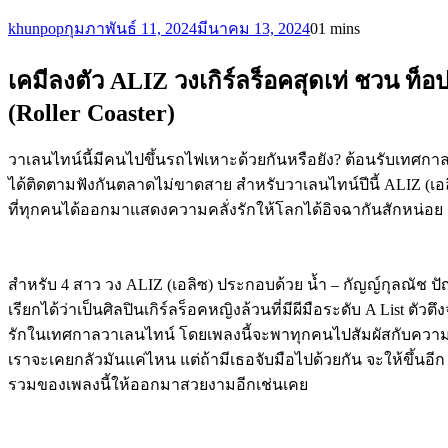
khunpop
กุมภาพันธ์ 11, 2024
มีนาคม 13, 2024
0
1 mins
เคมีลงตัว ALIZ วงเกิร์ลร็อคสุดเท่ ชวน ท
(Roller Coaster)
วาเลนไทน์นี้มีคนไปขึ้นรถไฟเหาะด้วยกันหรือยัง? ต้อนรับเทศกาล
ได้ติดตามฟังกันตลาดไม่ขาดสาย สำหรับวาเลนไทน์ปีนี้ ALIZ (เอลิ
ที่ทุกคนได้ออกมาแสดงความคลั่งรักให้โลกได้อิจฉากันสักหน่อย
สำหรับ 4 สาว วง ALIZ (เอลิซ) ประกอบด้วย น้ำ – กัญญ์กุลณัช ป
เรียกได้ว่าเป็นศิลปินเกิร์ลร็อคหญิงล้วนที่มีผีมือระดับ A Li
รักในเทศกาลวาเลนไทน์ โดยเพลงนี้จะพาทุกคนไปสัมผัสกับความรู้ส
เราจะเคยกลัวมันแค่ไหน แต่ถ้ามีเธอจับมือไปด้วยกัน จะให้ขึ้นอีก 
รวมของเพลงนี้ให้ออกมาสวยงามอีกเช่นเคย