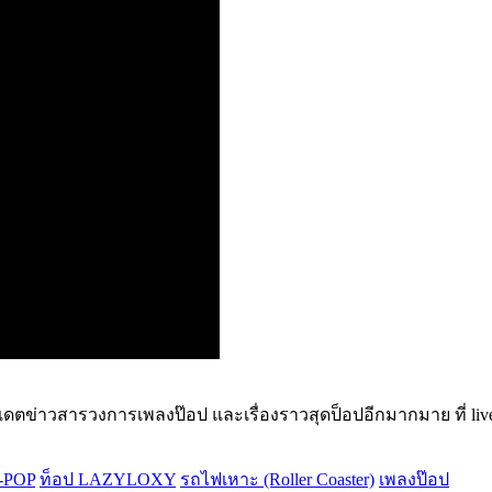
ปเดตข่าวสารวงการเพลงป๊อป และเรื่องราวสุดป็อปอีกมากมาย ที่ liv
-POP
ท็อป LAZYLOXY
รถไฟเหาะ (Roller Coaster)
เพลงป๊อป