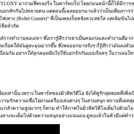
ZYLOXY มาร่วมฟีทเจอริ่ง ในพาร์ทแร็ป โดยก่อนหน้านี้ก็ได้มีการ
เกือบอกหักกันไปหลายคน แต่ตอนนี้เฉลยออกมาแล้วว่าเป็นเพียงการร
หาะ (Roller Coaster)” ที่เป็นเพลงร็อคจังหวะสดใส แต่เข้มข้นไปด้
้ขีดจำกัด
ตล์การทำงานของเขา ซึ่งเรารู้สึกว่าเขาเป็นคนเก่งและทำงานดีมากๆ
็อคให้มันดูละมุนมากขึ้น ซึ่งพอออกมาจริงๆ ก็รู้สึกว่ามันลงตัว
้เหมือนกัน อยากให้ทุกคนหยิบไปใช้บอกรักกันแบบร็อคๆ ในวาเลนไทน
เท่านั้น เพราะในพาร์ทของมิวสิควิดีโอ ยังได้คู่รักสุดฮอตที่เพิ่
วความรักความเชื่อใจผ่านเครื่องเล่นต่างๆ ในสวนสนุก สถานที่เดทส
้นน้ำจะกลัวความสูงมากๆ ก็ตาม ทำให้ภาพในมิวสิควิดีโอเต็มไปด้ว
ดินทางจะเต็มไปด้วยความสนุกอย่างแน่นอน ดูจบแล้วในหัวมีแต่คำ