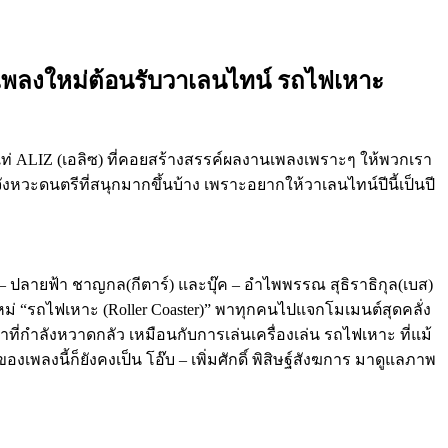
ในเพลงใหม่ต้อนรับวาเลนไทน์ รถไฟเหาะ
ดเท่ ALIZ (เอลิซ) ที่คอยสร้างสรรค์ผลงานเพลงเพราะๆ ให้พวกเรา
งหวะดนตรีที่สนุกมากขึ้นบ้าง เพราะอยากให้วาเลนไทน์ปีนี้เป็นปี
– ปลายฟ้า ชาญกล(กีตาร์) และบุ๊ค – อำไพพรรณ สุธิราธิกุล(เบส)
หม่ “รถไฟเหาะ (Roller Coaster)” พาทุกคนไปแจกโมเมนต์สุดคลั่ง
ี่กำลังหวาดกลัว เหมือนกับการเล่นเครื่องเล่น รถไฟเหาะ ที่แม้
เพลงนี้ก็ยังคงเป็น โอ๊บ – เพิ่มศักดิ์ พิสิษฐ์สังฆการ มาดูแลภาพ