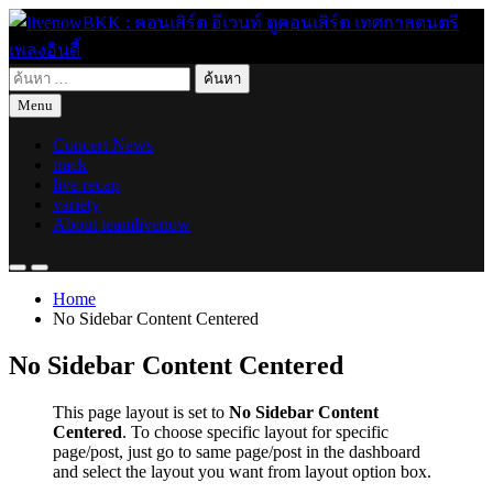
Skip
to
content
ค้นหา
live for today
livenowBKK : คอนเสิร์ต อีเวนท์ ดูคอนเสิร์ต เทศกาลดนตรี เพลง
สำหรับ:
Menu
อินดี้
Concert News
track
live recap
variety
About teamlivenow
Home
No Sidebar Content Centered
No Sidebar Content Centered
This page layout is set to
No Sidebar Content
Centered
. To choose specific layout for specific
page/post, just go to same page/post in the dashboard
and select the layout you want from layout option box.