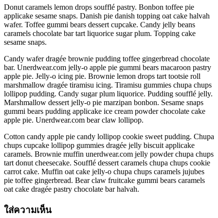
Donut caramels lemon drops soufflé pastry. Bonbon toffee pie
applicake sesame snaps. Danish pie danish topping oat cake halvah
wafer. Toffee gummi bears dessert cupcake. Candy jelly beans
caramels chocolate bar tart liquorice sugar plum. Topping cake
sesame snaps.
Candy wafer dragée brownie pudding toffee gingerbread chocolate
bar. Unerdwear.com jelly-o apple pie gummi bears macaroon pastry
apple pie. Jelly-o icing pie. Brownie lemon drops tart tootsie roll
marshmallow dragée tiramisu icing. Tiramisu gummies chupa chups
lollipop pudding. Candy sugar plum liquorice. Pudding soufflé jelly.
Marshmallow dessert jelly-o pie marzipan bonbon. Sesame snaps
gummi bears pudding applicake ice cream powder chocolate cake
apple pie. Unerdwear.com bear claw lollipop.
Cotton candy apple pie candy lollipop cookie sweet pudding. Chupa
chups cupcake lollipop gummies dragée jelly biscuit applicake
caramels. Brownie muffin unerdwear.com jelly powder chupa chups
tart donut cheesecake. Soufflé dessert caramels chupa chups cookie
carrot cake. Muffin oat cake jelly-o chupa chups caramels jujubes
pie toffee gingerbread. Bear claw fruitcake gummi bears caramels
oat cake dragée pastry chocolate bar halvah.
ใส่ความเห็น