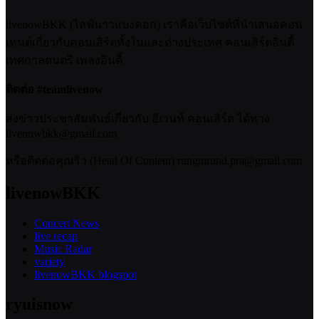
livenowBKK (ไลฟ์นาวแบงคอก) เราคือเว็บไซต์ที่นำเสนอคอน
เทนต์เกี่ยวกับคอนเสิร์ตทั้งในและต่างประเทศ คอนเสิร์ตอินดี้
เทศกาลดนตรี เพลงอินดี้
ติดต่อ #teamlivenow
ส่งข่าวประชาสัมพันธ์เกี่ยวกับ อีเวนท์ คอนเสิร์ต ได้ทาง
livenowbkk@gmail.com
หรือติดต่อคุณริว (Head Of Content) rungnirund.pra@gmail.com
livenowBKK
Concert News
live recap
Music Radar
variety
livenowBKK blogspot
ryuisnow