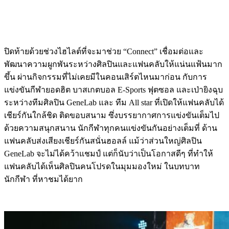
ปิดท้ายด้วยช่วงไฮไลต์ที่จะมาช่วย “Connect” เชื่อมต่อและ
พัฒนาความผูกพันระหว่างศิลปินและแฟนคลับให้แน่นแฟ้นมาก
ขึ้น ผ่านกิจกรรมที่ไม่เคยมีในคอนเสิร์ตไหนมาก่อน กับการ
แข่งขันกีฬายอดฮิต บาสเกตบอล E-Sports ฟุตซอล และเป่ายิงฉุบ
ระหว่างทีมศิลปิน GeneLab และ ทีม All star ที่เปิดให้แฟนคลับได้
เชียร์กันใกล้ชิด ติดขอบสนาม ซึ่งบรรยากาศการแข่งขันเต็มไป
ด้วยความสนุกสนาน นักกีฬาทุกคนแข่งขันกันอย่างเต็มที่ ด้าน
แฟนคลับส่งเสียงเชียร์กันสนั่นฮอลล์ แม้ว่าส่วนใหญ่ศิลปิน
GeneLab จะไม่ได้คว้าแชมป์ แต่ก็นับว่าเป็นโอกาสดีๆ ที่ทำให้
แฟนคลับได้เห็นศิลปินคนโปรดในมุมมองใหม่ ในบทบาท
นักกีฬา ที่หาชมได้ยาก