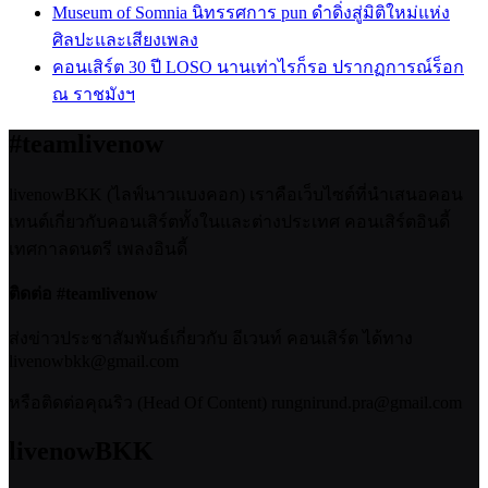
Museum of Somnia นิทรรศการ pun ดำดิ่งสู่มิติใหม่แห่ง
ศิลปะและเสียงเพลง
คอนเสิร์ต 30 ปี LOSO นานเท่าไรก็รอ ปรากฏการณ์ร็อก
ณ ราชมังฯ
#teamlivenow
livenowBKK (ไลฟ์นาวแบงคอก) เราคือเว็บไซต์ที่นำเสนอคอน
เทนต์เกี่ยวกับคอนเสิร์ตทั้งในและต่างประเทศ คอนเสิร์ตอินดี้
เทศกาลดนตรี เพลงอินดี้
ติดต่อ #teamlivenow
ส่งข่าวประชาสัมพันธ์เกี่ยวกับ อีเวนท์ คอนเสิร์ต ได้ทาง
livenowbkk@gmail.com
หรือติดต่อคุณริว (Head Of Content) rungnirund.pra@gmail.com
livenowBKK