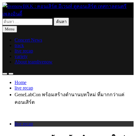
Skip
to
content
ค้นหา
live for today
livenowBKK : คอนเสิร์ต อีเวนท์ ดูคอนเสิร์ต เทศกาลดนตรี เพลง
สำหรับ:
Menu
อินดี้
Concert News
track
live recap
variety
About teamlivenow
Home
live recap
GeneLabCon พร้อมสร้างตำนานบทใหม่ ที่มากกว่าแค่
คอนเสิร์ต
live recap