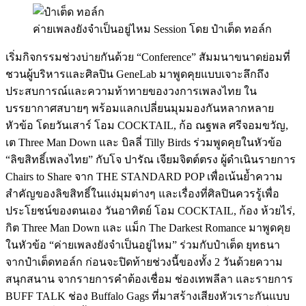
ค่ายเพลงยังจำเป็นอยู่ไหม Session โดย ป๋าเต็ด ทอล์ก
เริ่มกิจกรรมช่วงบ่ายกันด้วย “Conference” สัมมนาขนาดย่อมที่
ชวนผู้บริหารและศิลปิน GeneLab มาพูดคุยแบบเจาะลึกถึง
ประสบการณ์และความท้าทายของวงการเพลงไทย ใน
บรรยากาศสบายๆ พร้อมแลกเปลี่ยนมุมมองกันหลากหลาย
หัวข้อ โดยวันเสาร์ โอม COCKTAIL, ก้อ ณฐพล ศรีจอมขวัญ,
เต Three Man Down และ บิลลี่ Tilly Birds ร่วมพูดคุยในหัวข้อ
“ลิขสิทธิ์เพลงไทย” กับโจ ปารัณ เจียมจิตต์ตรง ผู้ดำเนินรายการ
Chairs to Share จาก THE STANDARD POP เพื่อเน้นย้ำความ
สำคัญของลิขสิทธิ์ในแง่มุมต่างๆ และเรื่องที่ศิลปินควรรู้เพื่อ
ประโยชน์ของตนเอง วันอาทิตย์ โอม COCKTAIL, ก้อง ห้วยไร่,
กิต Three Man Down และ แม็ก The Darkest Romance มาพูดคุย
ในหัวข้อ “ค่ายเพลงยังจำเป็นอยู่ไหม” ร่วมกับป๋าเต็ด ยุทธนา
จากป๋าเต็ดทอล์ก ก่อนจะปิดท้ายช่วงนี้ของทั้ง 2 วันด้วยความ
สนุกสนาน จากรายการคำต้องเชื่อม ช่องเทพลีลา และรายการ
BUFF TALK ช่อง Buffalo Gags ที่มาสร้างเสียงหัวเราะกันแบบ