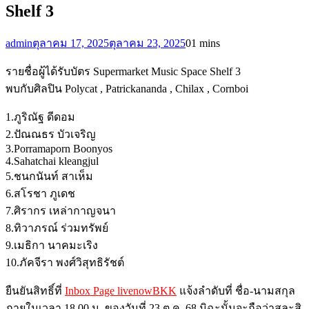
Shelf 3
admin
ตุลาคม 17, 2025
ตุลาคม 23, 2025
0
1 mins
รายชื่อผู้ได้รับบัตร Supermarket Music Space Shelf 3
พบกับศิลปิน Polycat , Patrickananda , Chilax , Cornboi
1.ภูริณัฐ ดีดอม
2.ปัณณธร บัวเจริญ
3.Porramaporn Boonyos
4.Sahatchai kleangjul
5.ชนกนันท์ สาเห็ม
6.สโรชา ภูเดช
7.ศิรากร เหล่ากาญจนา
8.ทิวาภรณ์ ร่วมทรัพย์
9.เมธิกา นาคมะเริง
10.ภัคจีรา พงศ์วิสุทธิรัชต์
ยืนยันสิทธิ์ที่
Inbox Page livenowBKK
แจ้งลำดับที่ ชื่อ-นามสกุล
ภายในเวลา 18.00 น. ของวันที่ 23 ต.ค. 68 มิฉะนั้นจะถือว่าสละสิ