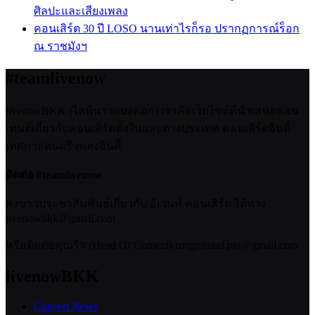
ศิลปะและเสียงเพลง
คอนเสิร์ต 30 ปี LOSO นานเท่าไรก็รอ ปรากฏการณ์ร็อก
ณ ราชมังฯ
#teamlivenow
livenowBKK (ไลฟ์นาวแบงคอก) เราคือเว็บไซต์ที่นำเสนอคอน
เทนต์เกี่ยวกับคอนเสิร์ตทั้งในและต่างประเทศ คอนเสิร์ตอินดี้
เทศกาลดนตรี เพลงอินดี้
ติดต่อ #teamlivenow
ส่งข่าวประชาสัมพันธ์เกี่ยวกับ อีเวนท์ คอนเสิร์ต ได้ทาง
livenowbkk@gmail.com
หรือติดต่อคุณริว (Head Of Content) rungnirund.pra@gmail.com
livenowBKK
Concert News