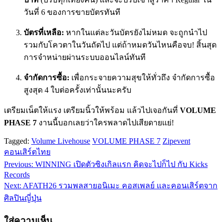
วันที่ 6 ของการขายบัตรทันที
บัตรที่เหลือ:
หากในแต่ละวันบัตรยังไม่หมด จะถูกนำไป
รวมกับโควตาในวันถัดไป แต่ถ้าหมดวันไหนคือจบ! สิ้นสุด
การจำหน่ายผ่านระบบออนไลน์ทันที
จำกัดการซื้อ:
เพื่อกระจายความสุขให้ทั่วถึง จำกัดการซื้อ
สูงสุด 4 ใบต่อครั้งเท่านั้นนะครับ
เตรียมเน็ตให้แรง เตรียมนิ้วให้พร้อม แล้วไปเจอกันที่
VOLUME
PHASE 7
งานนี้บอกเลยว่าใครพลาดไปเสียดายแย่!
Tagged:
Volume Livehouse
VOLUME PHASE 7
Zipevent
คอนเสิร์ตไทย
Previous:
WINNING เปิดตัวซิงเกิลแรก คิดจะไปก็ไป กับ Kicks
แนะแนว
Records
เรื่อง
Next:
AFATH26 รวมพลสายอนิเมะ คอสเพลย์ และคอนเสิร์ตจาก
ศิลปินญี่ปุ่น
ใส่ความเห็น