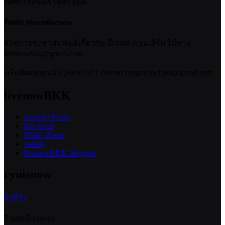
เทศกาลดนตรี เพลงอินดี้
ติดต่อ #teamlivenow
ส่งข่าวประชาสัมพันธ์เกี่ยวกับ อีเวนท์ คอนเสิร์ต ได้ทาง
livenowbkk@gmail.com
หรือติดต่อคุณริว (Head Of Content) rungnirund.pra@gmail.com
livenowBKK
Concert News
live recap
Music Radar
variety
livenowBKK blogspot
ryuisnow
ริวรีวิว
ริวเจอนี่ (Soon)