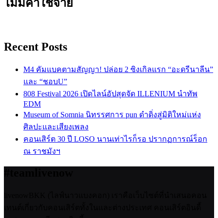
ไม่มีค่าใช้จ่าย
Recent Posts
M4 คัมแบคตามสัญญา! ปล่อย 2 ซิงเกิลแรก “อะดรีนาลีน”
และ “ชอบU”
808 Festival 2026 เปิดไลน์อัปสุดจัด ILLENIUM นำทัพ
EDM
Museum of Somnia นิทรรศการ pun ดำดิ่งสู่มิติใหม่แห่ง
ศิลปะและเสียงเพลง
คอนเสิร์ต 30 ปี LOSO นานเท่าไรก็รอ ปรากฏการณ์ร็อก
ณ ราชมังฯ
#teamlivenow
livenowBKK (ไลฟ์นาวแบงคอก) เราคือเว็บไซต์ที่นำเสนอคอน
เทนต์เกี่ยวกับคอนเสิร์ตทั้งในและต่างประเทศ คอนเสิร์ตอินดี้