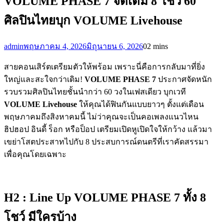
VOLUME PHASE 7 จัดเต็ม 8 โชว์ 60
ศิลปินไทยบุก VOLUME Livehouse
admin
พฤษภาคม 4, 2026
มิถุนายน 6, 2026
0
2 mins
สายคอนเสิร์ตเตรียมตัวให้พร้อม เพราะนี่คือการกลับมาที่ยิ่ง
ใหญ่และสะใจกว่าเดิม!
VOLUME PHASE 7
ประกาศจัดหนัก
รวบรวมศิลปินไทยชั้นนำกว่า 60 วงในเฟสเดียว บุกเวที
VOLUME Livehouse
ให้คุณได้ฟินกันแบบยาวๆ ตั้งแต่เดือน
พฤษภาคมถึงสิงหาคมนี้ ไม่ว่าคุณจะเป็นคอเพลงแนวไหน
ฮิปฮอป อินดี้ ร็อก หรือป็อป เตรียมเปิดหูเปิดใจให้กว้าง แล้วมา
เขย่าโสตประสาทไปกับ 8 ประสบการณ์ดนตรีที่เราคัดสรรมา
เพื่อคุณโดยเฉพาะ
H2 : Line Up VOLUME PHASE 7 ทั้ง 8
โชว์ มีใครบ้าง