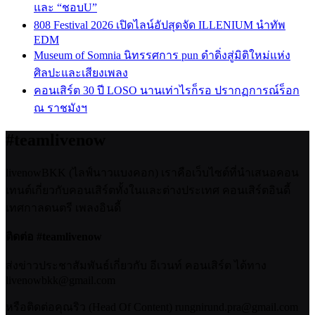
และ “ชอบU”
808 Festival 2026 เปิดไลน์อัปสุดจัด ILLENIUM นำทัพ
EDM
Museum of Somnia นิทรรศการ pun ดำดิ่งสู่มิติใหม่แห่ง
ศิลปะและเสียงเพลง
คอนเสิร์ต 30 ปี LOSO นานเท่าไรก็รอ ปรากฏการณ์ร็อก
ณ ราชมังฯ
#teamlivenow
livenowBKK (ไลฟ์นาวแบงคอก) เราคือเว็บไซต์ที่นำเสนอคอน
เทนต์เกี่ยวกับคอนเสิร์ตทั้งในและต่างประเทศ คอนเสิร์ตอินดี้
เทศกาลดนตรี เพลงอินดี้
ติดต่อ #teamlivenow
ส่งข่าวประชาสัมพันธ์เกี่ยวกับ อีเวนท์ คอนเสิร์ต ได้ทาง
livenowbkk@gmail.com
หรือติดต่อคุณริว (Head Of Content) rungnirund.pra@gmail.com