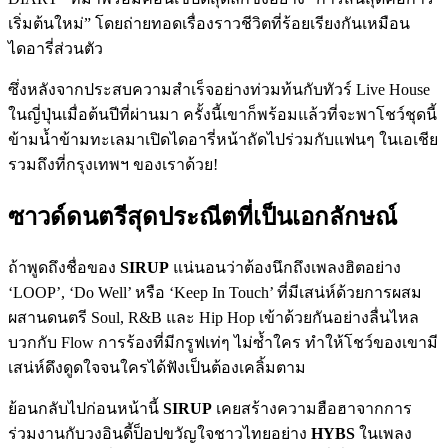
เริ่มต้นใหม่” โดยถ่ายทอดเรื่องราวชีวิตที่ร้อยเรียงกันเหมือน
ไดอารี่ส่วนตัว
ซึ่งหลังจากประสบความสำเร็จอย่างท่วมท้นกับทัวร์ Live House
ในญี่ปุ่นเมื่อต้นปีที่ผ่านมา ครั้งนี้เขาก็พร้อมแล้วที่จะพาโชว์ชุดนี้
ข้ามน้ำข้ามทะเลมาเปิดไดอารี่หน้าถัดไปร่วมกับแฟนๆ ในเอเชีย
รวมถึงที่กรุงเทพฯ ของเราด้วย!
ซาวด์ดนตรีสุดประณีตที่เป็นเอกลักษณ์
ถ้าพูดถึงชื่อของ
SIRUP
แน่นอนว่าต้องนึกถึงเพลงฮิตอย่าง
‘LOOP’, ‘Do Well’ หรือ ‘Keep In Touch’ ที่มีเสน่ห์ด้วยการผสม
ผสานดนตรี Soul, R&B และ Hip Hop เข้าด้วยกันอย่างลื่นไหล
บวกกับ Flow การร้องที่มีกรูฟเท่ๆ ไม่ซ้ำใคร ทำให้โชว์ของเขามี
เสน่ห์ดึงดูดใจจนใครได้ฟังเป็นต้องเคลิ้มตาม
ย้อนกลับไปก่อนหน้านี้
SIRUP
เคยสร้างความฮือฮาจากการ
ร่วมงานกับวงอินดี้ป็อปขวัญใจชาวไทยอย่าง
HYBS
ในเพลง