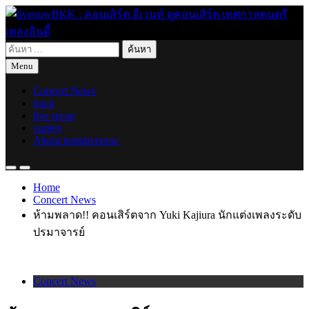
Skip
to
content
ค้นหา
live for today
livenowBKK : คอนเสิร์ต อีเวนท์ ดูคอนเสิร์ต เทศกาลดนตรี เพลง
สำหรับ:
Menu
อินดี้
Concert News
track
live recap
variety
About teamlivenow
Home
Concert News
ห้ามพลาด!! คอนเสิร์ตจาก Yuki Kajiura นักแต่งเพลงระดับ
ปรมาจารย์
Concert News