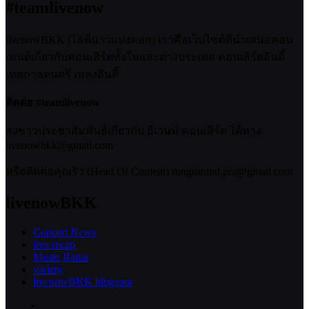
#teamlivenow
livenowBKK (ไลฟ์นาวแบงคอก) เราคือเว็บไซต์ที่นำเสนอคอน
เทนต์เกี่ยวกับคอนเสิร์ตทั้งในและต่างประเทศ คอนเสิร์ตอินดี้
เทศกาลดนตรี เพลงอินดี้
ติดต่อ #teamlivenow
ส่งข่าวประชาสัมพันธ์เกี่ยวกับ อีเวนท์ คอนเสิร์ต ได้ทาง
livenowbkk@gmail.com
หรือติดต่อคุณริว (Head Of Content) rungnirund.pra@gmail.com
livenowBKK
Concert News
live recap
Music Radar
variety
livenowBKK blogspot