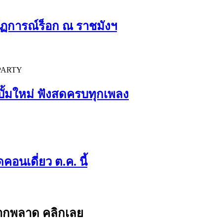
กฏการณ์ร็อก ณ ราชมังฯ
บั้มใหม่ ฟังสดครบทุกเพลง
อนเดี่ยว ต.ค. นี้
ยากพลาด คลิกเลย