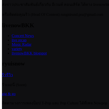
ส่งข่าวประชาสัมพันธ์เกี่ยวกับ อีเวนท์ คอนเสิร์ต ได้ทาง livenow
หรือติดต่อคุณริว (Head Of Content) rungnirund.pra@gmail.com
livenowBKK
Concert News
live recap
Music Radar
variety
livenowBKK blogspot
ryuisnow
ริวรีวิว
ริวเจอนี่ (Soon)
gig & go
ติดตามวงการเพลงป็อป T-Pop และ Pop Culture ได้ที่เพจ Nowpop