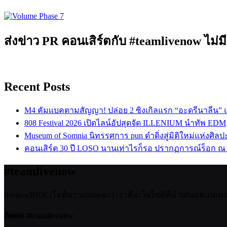
ส่งข่าว PR คอนเสิร์ตกับ #teamlivenow ไม่มี
Recent Posts
M4 คัมแบคตามสัญญา! ปล่อย 2 ซิงเกิลแรก “อะดรีนาลีน”
808 Festival 2026 เปิดไลน์อัปสุดจัด ILLENIUM นำทัพ EDM
Museum of Somnia นิทรรศการ pun ดำดิ่งสู่มิติใหม่แห่งศิล
คอนเสิร์ต 30 ปี LOSO นานเท่าไรก็รอ ปรากฏการณ์ร็อก ณ
#teamlivenow
livenowBKK (ไลฟ์นาวแบงคอก) เราคือเว็บไซต์ที่นำเสนอคอนเทนต์เ
ติดต่อ #teamlivenow