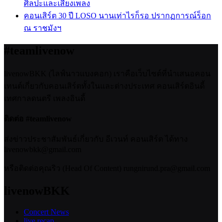
ศิลปะและเสียงเพลง
คอนเสิร์ต 30 ปี LOSO นานเท่าไรก็รอ ปรากฏการณ์ร็อก
ณ ราชมังฯ
#teamlivenow
livenowBKK (ไลฟ์นาวแบงคอก) เราคือเว็บไซต์ที่นำเสนอคอน
เทนต์เกี่ยวกับคอนเสิร์ตทั้งในและต่างประเทศ คอนเสิร์ตอินดี้
เทศกาลดนตรี เพลงอินดี้
ติดต่อ #teamlivenow
ส่งข่าวประชาสัมพันธ์เกี่ยวกับ อีเวนท์ คอนเสิร์ต ได้ทาง
livenowbkk@gmail.com
หรือติดต่อคุณริว (Head Of Content) rungnirund.pra@gmail.com
livenowBKK
Concert News
live recap