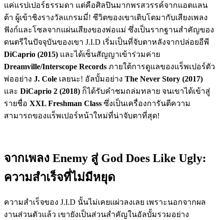
แค่แรปเปอร์ธรรมดา แต่คือศิลปินมากพรสวรรค์จากแอตแลน
ต้า ผู้เข้าชิงรางวัลแกรมมี่! ชีวิตของเขาเติบโตมากับเสียงเพลง
ฟังก์และโซลจากแผ่นเสียงของพ่อแม่ ซึ่งเป็นรากฐานสำคัญของ
ดนตรีในปัจจุบันของเขา J.I.D เริ่มเป็นที่จับตาหลังจากปล่อยอีพี
DiCaprio (2015)
และได้เซ็นสัญญาเข้าร่วมค่าย
Dreamville/Interscope Records
ภายใต้การดูแลของแร็พเปอร์ตัว
พ่ออย่าง
J. Cole
เลยนะ! อัลบั้มอย่าง
The Never Story (2017)
และ
DiCaprio 2 (2018)
ก็ได้รับคำชมถล่มทลาย จนเขาได้เข้าสู่
รายชื่อ
XXL Freshman Class
ซึ่งเป็นเครื่องการันตีความ
สามารถของแร็พเปอร์หน้าใหม่ที่น่าจับตาที่สุด!
จากเพลง Enemy สู่ God Does Like Ugly:
ความสำเร็จที่ไม่มีหยุด
ความสำเร็จของ J.I.D นั้นไม่เคยแผ่วลงเลย เพราะนอกจากผล
งานส่วนตัวแล้ว เขายังเป็นส่วนสำคัญในอัลบั้มรวมอย่าง