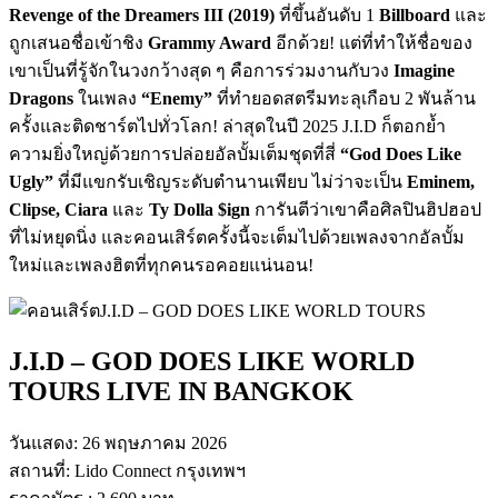
Revenge of the Dreamers III (2019)
ที่ขึ้นอันดับ 1
Billboard
และ
ถูกเสนอชื่อเข้าชิง
Grammy Award
อีกด้วย! แต่ที่ทำให้ชื่อของ
เขาเป็นที่รู้จักในวงกว้างสุด ๆ คือการร่วมงานกับวง
Imagine
Dragons
ในเพลง
“Enemy”
ที่ทำยอดสตรีมทะลุเกือบ 2 พันล้าน
ครั้งและติดชาร์ตไปทั่วโลก! ล่าสุดในปี 2025 J.I.D ก็ตอกย้ำ
ความยิ่งใหญ่ด้วยการปล่อยอัลบั้มเต็มชุดที่สี่
“God Does Like
Ugly”
ที่มีแขกรับเชิญระดับตำนานเพียบ ไม่ว่าจะเป็น
Eminem,
Clipse, Ciara
และ
Ty Dolla $ign
การันตีว่าเขาคือศิลปินฮิปฮอป
ที่ไม่หยุดนิ่ง และคอนเสิร์ตครั้งนี้จะเต็มไปด้วยเพลงจากอัลบั้ม
ใหม่และเพลงฮิตที่ทุกคนรอคอยแน่นอน!
J.I.D – GOD DOES LIKE WORLD
TOURS LIVE IN BANGKOK
วันแสดง: 26 พฤษภาคม 2026
สถานที่: Lido Connect กรุงเทพฯ