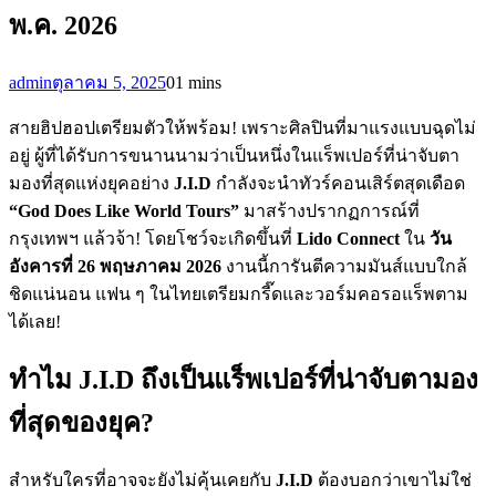
พ.ค. 2026
admin
ตุลาคม 5, 2025
0
1 mins
สายฮิปฮอปเตรียมตัวให้พร้อม! เพราะศิลปินที่มาแรงแบบฉุดไม่
อยู่ ผู้ที่ได้รับการขนานนามว่าเป็นหนึ่งในแร็พเปอร์ที่น่าจับตา
มองที่สุดแห่งยุคอย่าง
J.I.D
กำลังจะนำทัวร์คอนเสิร์ตสุดเดือด
“God Does Like World Tours”
มาสร้างปรากฏการณ์ที่
กรุงเทพฯ แล้วจ้า! โดยโชว์จะเกิดขึ้นที่
Lido Connect
ใน
วัน
อังคารที่ 26 พฤษภาคม 2026
งานนี้การันตีความมันส์แบบใกล้
ชิดแน่นอน แฟน ๆ ในไทยเตรียมกรี๊ดและวอร์มคอรอแร็พตาม
ได้เลย!
ทำไม J.I.D ถึงเป็นแร็พเปอร์ที่น่าจับตามอง
ที่สุดของยุค?
สำหรับใครที่อาจจะยังไม่คุ้นเคยกับ
J.I.D
ต้องบอกว่าเขาไม่ใช่