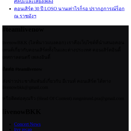
ศิลปะและเสียงเพลง
คอนเสิร์ต 30 ปี LOSO นานเท่าไรก็รอ ปรากฏการณ์ร็อก
ณ ราชมังฯ
#teamlivenow
livenowBKK (ไลฟ์นาวแบงคอก) เราคือเว็บไซต์ที่นำเสนอคอน
เทนต์เกี่ยวกับคอนเสิร์ตทั้งในและต่างประเทศ คอนเสิร์ตอินดี้
เทศกาลดนตรี เพลงอินดี้
ติดต่อ #teamlivenow
ส่งข่าวประชาสัมพันธ์เกี่ยวกับ อีเวนท์ คอนเสิร์ต ได้ทาง
livenowbkk@gmail.com
หรือติดต่อคุณริว (Head Of Content) rungnirund.pra@gmail.com
livenowBKK
Concert News
live recap