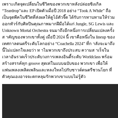
เพราะเกิดจุดเปลี่ยนในชีวิตของพวกเขาหลังปล่อยซิงเกิล
“Teardrop”และ EP เปิดตัวเมื่อปี 2018 อย่าง “Took A While” ถือ
เป็นจุดพีคในชีวิตที่ส่งผลให้ดูโอ้ตัวจี๊ด ได้รับการทาบทามให้ร่วม
ออกทัวร์กับศิลปินคุณภาพมากฝีมือได้แก่ Jungle, SG Lewis และ
Unknown Mortal Orchestra จนมาถึงอีกหนึ่งการเปลี่ยนแปลงครั้ง
ส าคัญของพวกเขาทั้งคู่ เมื่อปี 2024 นี้ เขาคือหนึ่งใน lineup ของ
เทศกาลดนตรีระดับโลกอย่าง “Coachella 2024” ที่ก าลังจะมาถึง
นี้ไม่แปลกใจเลยว่า ท าไมพวกเขาถึงประสบ ความส าเร็จใน
เวลาอันรวดเร็วประดับวงการเพลงอินดี้ระดับ Worldclass พร้อม
สร้างสรรค์ทุก groove สุดเท่ในแบบฉบับของ พวกเขา เพื่อให้
แฟนเพลงเพลิดเพลินและหลงใหลไปกับซาวด์ดนตรีชวนโยก ที่
ตัวคุณเองอาจจะตกหลุมรักพวกเขาแบบไม่รู้ตัว