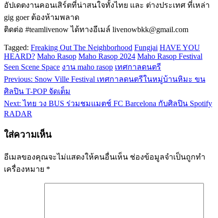
อัปเดตงานคอนเสิร์ตที่น่าสนใจทั้งไทย และ ต่างประเทศ ที่เหล่า
gig goer ต้องห้ามพลาด
ติดต่อ #teamlivenow ได้ทางอีเมล์ livenowbkk@gmail.com
Tagged:
Freaking Out The Neighborhood
Fungjai
HAVE YOU
HEARD?
Maho Rasop
Maho Rasop 2024
Maho Rasop Festival
Seen Scene Space
งาน maho rasop
เทศกาลดนตรี
Previous:
Snow Ville Festival เทศกาลดนตรีในหมู่บ้านหิมะ ขน
แนะแนว
ศิลปิน T-POP จัดเต็ม
เรื่อง
Next:
ไทย วง BUS ร่วมชมแมตช์ FC Barcelona กับศิลปิน Spotify
RADAR
ใส่ความเห็น
อีเมลของคุณจะไม่แสดงให้คนอื่นเห็น
ช่องข้อมูลจำเป็นถูกทำ
เครื่องหมาย
*