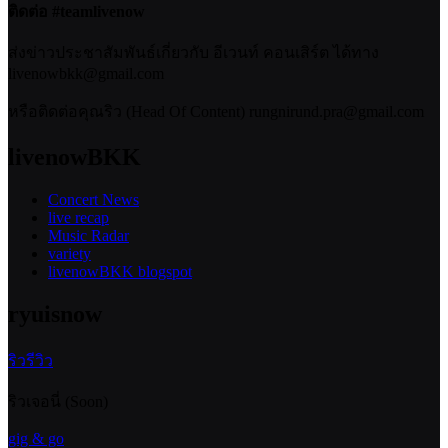
ติดต่อ #teamlivenow
ส่งข่าวประชาสัมพันธ์เกี่ยวกับ อีเวนท์ คอนเสิร์ต ได้ทาง
livenowbkk@gmail.com
หรือติดต่อคุณริว (Head Of Content) rungnirund.pra@gmail.com
livenowBKK
Concert News
live recap
Music Radar
variety
livenowBKK blogspot
ryuisnow
ริวรีวิว
ริวเจอนี่ (Soon)
gig & go