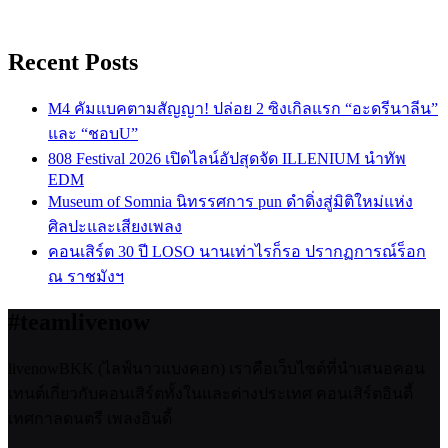
Recent Posts
M4 คัมแบคตามสัญญา! ปล่อย 2 ซิงเกิลแรก “อะดรีนาลีน”
และ “ชอบU”
808 Festival 2026 เปิดไลน์อัปสุดจัด ILLENIUM นำทัพ
EDM
Museum of Somnia นิทรรศการ pun ดำดิ่งสู่มิติใหม่แห่ง
ศิลปะและเสียงเพลง
คอนเสิร์ต 30 ปี LOSO นานเท่าไรก็รอ ปรากฏการณ์ร็อก
ณ ราชมังฯ
#teamlivenow
livenowBKK (ไลฟ์นาวแบงคอก) เราคือเว็บไซต์ที่นำเสนอคอน
เทนต์เกี่ยวกับคอนเสิร์ตทั้งในและต่างประเทศ คอนเสิร์ตอินดี้
เทศกาลดนตรี เพลงอินดี้